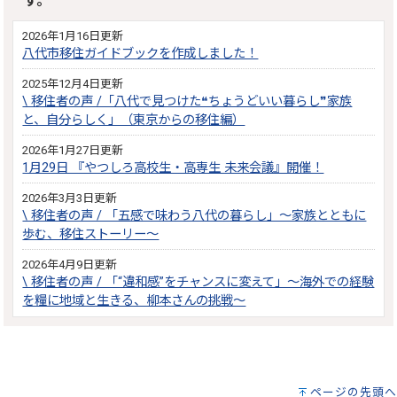
す。
2026年1月16日更新
八代市移住ガイドブックを作成しました！
2025年12月4日更新
\ 移住者の声 /「八代で見つけた❝ちょうどいい暮らし❞家族
と、自分らしく」（東京からの移住編）
2026年1月27日更新
1月29日 『やつしろ高校生・高専生 未来会議』開催！
2026年3月3日更新
\ 移住者の声 / 「五感で味わう八代の暮らし」～家族とともに
歩む、移住ストーリー～
2026年4月9日更新
\ 移住者の声 / 「“違和感”をチャンスに変えて」～海外での経験
を糧に地域と生きる、柳本さんの挑戦～
ページの先頭へ