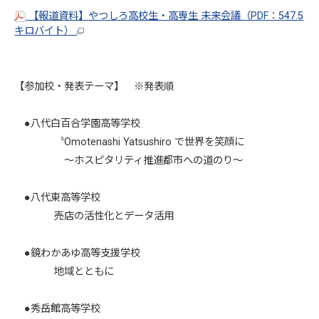
【報道資料】やつしろ高校生・高専生 未来会議（PDF：547.5
キロバイト）
【参加校・発表テーマ】 ※発表順
●八代白百合学園高等学校
〝Omotenashi Yatsushiro で世界を笑顔に
～ホスピタリティ推進都市への道のり～
●八代東高等学校
売店の活性化とデータ活用
●鏡わかあゆ高等支援学校
地域とともに
●秀岳館高等学校