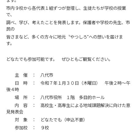
ます。
市内９校から各代表１組ずつが登壇し、生徒たちが学校の授業
で、
調べ、学び、考えたことを発表します。保護者や学校の先生、市
民の
皆さまなど、多くの方々に地元〝やつしろ″への想いを届けま
す。
どなたでも参加可能です。 ぜひともご観覧ください。
主 催 ： 八代市
日 時 ： 令和７年１月３０日（木曜日） 午後２時～午
後４時
場 所 ： 八代市役所 １階 多目的ホール
内 容 ： 高校生・高専生による地域課題解決に向けた意
見発表会
対 象 ： どなたでも（申込不要）
参加校 ： ９校