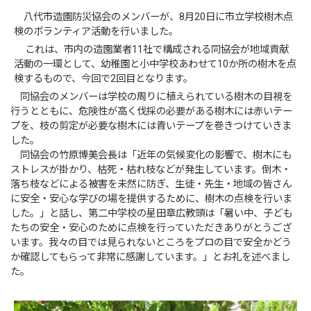
八代市造園防災協会のメンバーが、8月20日に市立学校樹木点
検のボランティア活動を行いました。
これは、市内の造園業者11社で構成される同協会が地域貢献
活動の一環として、幼稚園と小中学校あわせて10か所の樹木を点
検するもので、今回で2回目となります。
同協会のメンバーは学校の周りに植えられている樹木の目視を
行うとともに、危険性が高く伐採の必要がある樹木には赤いテー
プを、枝の剪定が必要な樹木には青いテープを巻きつけていきま
した。
同協会の竹原博美会長は「近年の気候変化の影響で、樹木にも
ストレスが掛かり、枯死・枯れ枝などが発生しています。倒木・
落ち枝などによる被害を未然に防ぎ、生徒・先生・地域の皆さん
に安全・安心な学びの場を提供するために、樹木の点検を行いま
した。」と話し、第二中学校の星田章広教頭は「暑い中、子ども
たちの安全・安心のために点検を行っていただきありがとうござ
います。我々の目では見られないところをプロの目で安全かどう
か確認してもらって非常に感謝しています。」とお礼を述べまし
た。