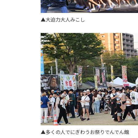
▲大迫力大人みこし
▲多くの人でにぎわうお祭りでんでん館