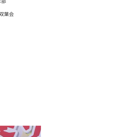
本部
A双葉会
】