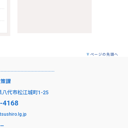
ページの先頭へ
政策課
本県八代市松江城町1-25
-4168
tsushiro.lg.jp
ー