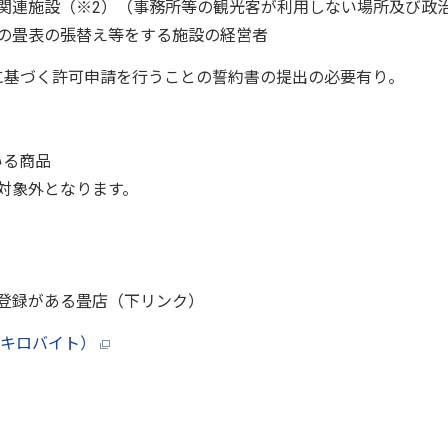
関連施設（※2）（事務所等の観光客が利用しない場所及び政
の畳表の張替え等をする施設の経営者
基づく許可申請を行うことの誓約書の提出の必要有り。
いる商品
対象外となります。
登録がある畳店（下リンク）
.5キロバイト）