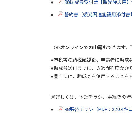
●
R8助成券受付票【観光施設用】修
●
誓約書（観光関連施設用添付書類）
（※
オンラインでの申請もできます。
●市税等の納税確認後、申請者に助成
●助成券送付までに、３週間程度かか
●畳店には、助成券を使用することを
※詳しくは、下記チラシ、手続きの流
●
R8張替チラシ（PDF：220.4