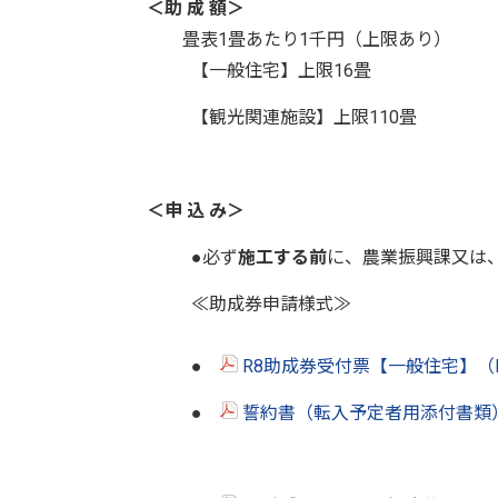
＜助 成 額＞
畳表1畳あたり1千円（上限あり）
【一般住宅】上限16畳
【観光関連施設】上限110畳
＜申 込 み＞
●必ず
施工する前
に、農業振興課又は
≪助成券申請様式≫
●
R8助成券受付票【一般住宅】（P
●
誓約書（転入予定者用添付書類）（