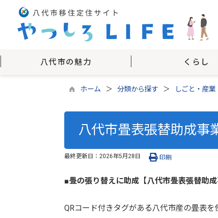
八代市の魅力
くらし
ホーム
分類から探す
しごと・産業
八代市畳表張替助成事
最終更新日：
2026年5月28日
印刷
■畳の張り替えに助成【八代市畳表張替助成
QRコード付きタグがある八代市産の畳表を