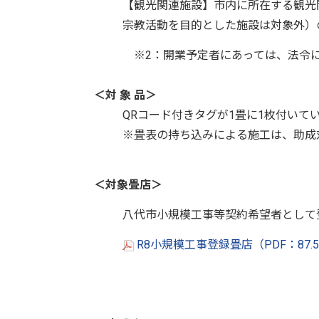
【観光関連施設】市内に所在する観光
宗教活動を目的とした施設は対象外）
※2：開業予定者にあっては、法令に
＜対 象 品＞
QRコード付きタグが1畳に1枚付いて
※畳表の持ち込みによる施工は、助成
＜対象畳店＞
八代市小規模工事等契約希望者として
R8小規模工事登録畳店（PDF：87