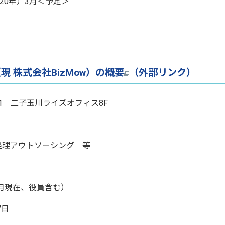
0年）3月＜予定＞
 株式会社BizMow）の概要
（外部リンク）
-1 二子玉川ライズオフィス8F
経理アウトソーシング 等
0月現在、役員含む）
7日