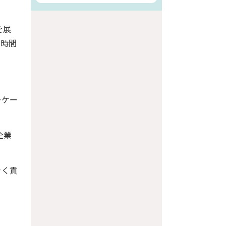
を展
は時間
ーケー
企業
きく貢