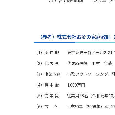
（エ）営業開始時期 令和2年（202
（参考）株式会社お金の家庭教師（現
（1）所 在 地 東京都世田谷区玉川2-21
（2）代 表 者 代表取締役 木村 仁哉
（3）事業内容 事務アウトソーシング、
（4）資 本 金 1,000万円
（5）従 業 員 従業員58名（令和元年1
（6）設 立 平成20年（2008年）4月1