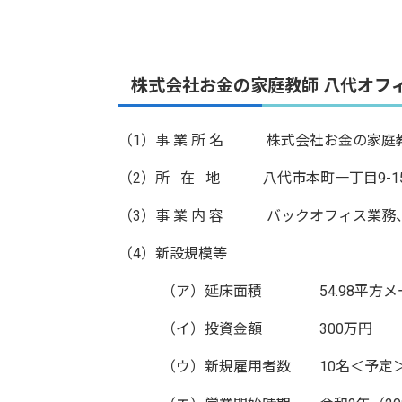
株式会社お金の家庭教師 八代オフ
（1）事 業 所 名 株式会社お金の家庭
（2）所 在 地 八代市本町一丁目9-1
（3）事 業 内 容 バックオフィス業務
（4）新設規模等
（ア）延床面積 54.98平方メ
（イ）投資金額 300万円
（ウ）新規雇用者数 10名＜予定