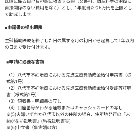
医療に係る自己負担額に相当する額（文書料、個室料等の治療に
直接関係のない費用を除く）とし、1年度当たり5万円を上限とし
て助成します。
■申請書の提出期限
生殖補助医療を終了した日の属する月の初日から起算して1年以内
の日まで受け付けます。
■申請に必要な書類
（1）八代市不妊治療における先進医療費助成金給付申請書（様
式第1号）
（2）八代市不妊治療における先進医療費助成金給付受診等証明
書（様式第2号）
（3）領収書・明細書の写し
（4）口座番号がわかる通帳またはキャッシュカードの写し
※(5)夫婦いずれか八代市以外の住所の場合、住所地発行の「未
納がない証明書」(納税証明書等)
※(6)申立書（事実婚の方）