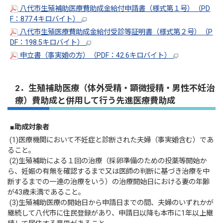
八代市生殖補助医療費助成金給付申請書（様式第１号）（PD
F：877.4キロバイト）
八代市生殖医療費助成金給付受診等証明書（様式第２号）（P
DF：198.5キロバイト）
申立書（事実婚の方）（PDF：42.6キロバイト）
2．生殖補助医療（体外受精・顕微授精・男性不妊治
療）費助成と併用して行う先進医療費助成
■
助成対象者
(1)医療機関において不妊症と診断された夫婦（事実婚含む）であ
ること。
(2)生殖補助による１回の治療（採卵準備のための投薬等開始か
ら、妊娠の有無を確認するまで又は医師の判断に基づき治療を中
断するまでの一連の治療をいう）の治療開始日における妻の年齢
が43歳未満であること。
(3)生殖補助医療の開始日から申請日までの間、夫婦のいずれかが
継続して八代市に住民登録があり、申請日以降も本市に1年以上継