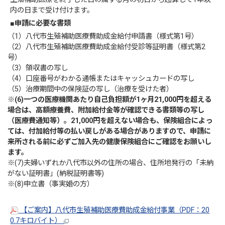
内の日まで受け付けます。
■申請に必要な書類
（1）八代市生殖補助医療費助成金給付申請書（様式第1号）
（2）八代市生殖補助医療費助成金給付受診等証明書（様式第2
号）
（3）領収書の写し
（4）口座番号がわかる通帳またはキャッシュカードの写し
（5）治療期間中の保険証の写し（治療を受けた者）
※(6)一つの医療機関あたり自己負担額が1ヶ月21,000円を超える
場合は、高額療養費、附加給付金等が確認できる書類等の写し
（医療費通知等）。21,000円を超えない場合も、保険組合によっ
ては、付加給付等の払い戻しがある場合がありますので、申請に
来所される前に必ずご加入先の健康保険組合にご確認をお願いし
ます。
※(7)夫婦いずれか八代市以外の住所の場合、住所地発行の「未納
がない証明書」(納税証明書等)
※(8)申立書（事実婚の方）
【ご案内】八代市生殖補助医療費助成金給付事業（PDF：20
0.7キロバイト）