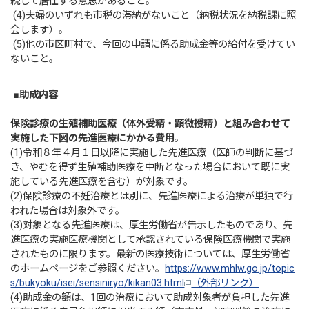
続して居住する意思があること。
(4)夫婦のいずれも市税の滞納がないこと（納税状況を納税課に照
会します）。
(5)他の市区町村で、今回の申請に係る助成金等の給付を受けてい
ないこと。
■
助成内容
保険診療の生殖補助医療（体外受精・顕微授精）と組み合わせて
実施した下図の先進医療にかかる費用
。
(1)令和８年４月１日以降に実施した先進医療（医師の判断に基づ
き、やむを得ず生殖補助医療を中断となった場合において既に実
施している先進医療を含む）が対象です。
(2)保険診療の不妊治療とは別に、先進医療による治療が単独で行
われた場合は対象外です。
(3)対象となる先進医療は、厚生労働省が告示したものであり、先
進医療の実施医療機関として承認されている保険医療機関で実施
されたものに限ります。最新の医療技術については、厚生労働省
のホームページをご参照ください。
https://www.mhlw.go.jp/topic
s/bukyoku/isei/sensiniryo/kikan03.html
（外部リンク）
(4)助成金の額は、1回の治療において助成対象者が負担した先進