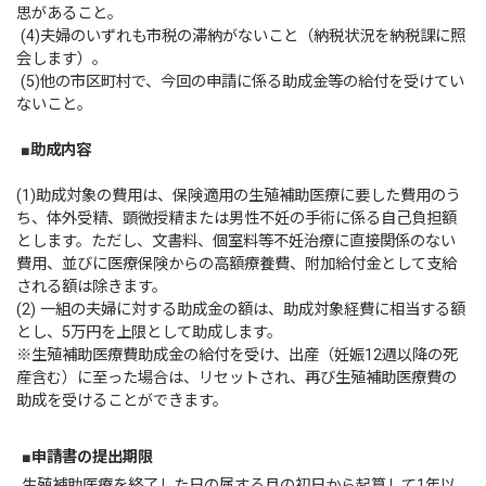
思があること。
(4)夫婦のいずれも市税の滞納がないこと（納税状況を納税課に照
会します）。
(5)他の市区町村で、今回の申請に係る助成金等の給付を受けてい
ないこと。
■助成内容
(1)助成対象の費用は、保険適用の生殖補助医療に要した費用のう
ち、体外受精、顕微授精または男性不妊の手術に係る自己負担額
とします。ただし、文書料、個室料等不妊治療に直接関係のない
費用、並びに医療保険からの高額療養費、附加給付金として支給
される額は除きます。
(2) 一組の夫婦に対する助成金の額は、助成対象経費に相当する額
とし、5万円を上限として助成します。
※生殖補助医療費助成金の給付を受け、出産（妊娠12週以降の死
産含む）に至った場合は、リセットされ、再び生殖補助医療費の
助成を受けることができます。
■申請書の提出期限
生殖補助医療を終了した日の属する月の初日から起算して1年以