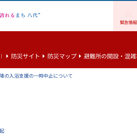
緊急情報
防災・防犯
公共交通
防災サイト
防災マップ
避難所の開設・混雑
｜
降の入浴支援の一時中止について
実証運行業務委託に係る公募型プロポーザルの中止」について
起