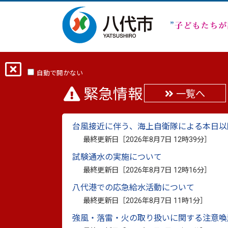
ホーム
分類から探す
くらし・手続き
自動で開かない
緊急情報
一覧へ
公共交通
台風接近に伴う、海上自衛隊による本日以
最終更新日［
2026年8月7日 12時39分
］
試験通水の実施について
最終更新日［
2026年8月7日 12時16分
］
新着情報
八代港での応急給水活動について
最終更新日［
2026年8月7日 11時1分
］
2026年8月7日更新
【中止】「八代市ＡＩオンデマンド交通
強風・落雷・火の取り扱いに関する注意喚