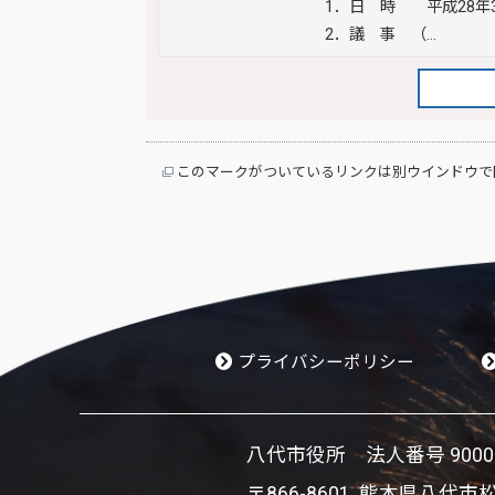
1．日 時 平成28年3
2．議 事 （…
このマークがついているリンクは別ウインドウで
プライバシーポリシー
八代市役所 法人番号 900002
〒866-8601 熊本県八代市