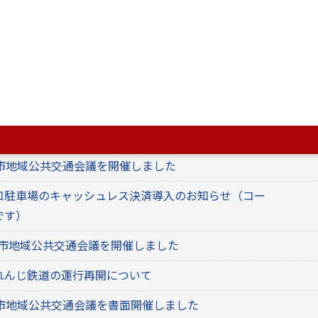
ターズクラブ』会員募集について
公共交通計画」を策定しました
通絵画コンクールを実施しました
ト結果】「第２次八代市地域公共交通計画（案）」に
代市地域公共交通会議を開催しました
口駐車場のキャッシュレス決済導入のお知らせ（コー
です）
代市地域公共交通会議を開催しました
れんじ鉄道の運行再開について
代市地域公共交通会議を書面開催しました