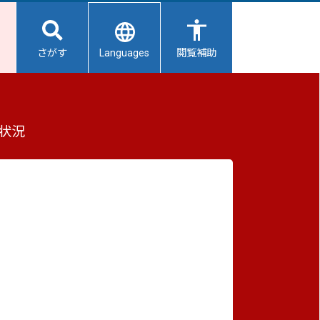
Languages
さがす
閲覧補助
状況
重要なお知らせ
2026/08/06
【給水所情報】8月7日（金曜日）
2026/08/06
避難所開設状況
2026/08/01
避難所の再編について
2026/07/31
生活用水の配布について
2026/07/31