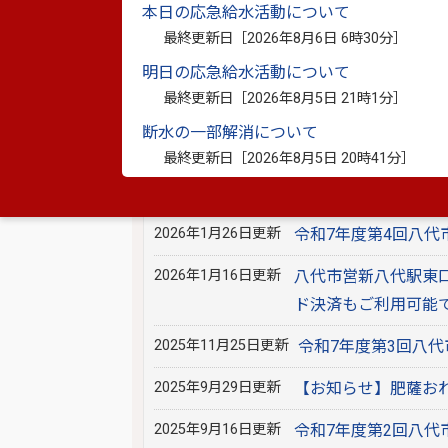
本日の応急給水活動について
2026年4月14日更新
『JR肥薩線サポー
最終更新日［
2026年8月6日 6時30分
］
明日の応急給水活動について
2026年3月31日更新
「第２次八代市地域
最終更新日［
2026年8月5日 21時1分
］
2026年2月18日更新
第7回八代市公共交
断水の一部解消について
最終更新日［
2026年8月5日 20時41分
］
2026年2月5日更新
【パブリックコメン
ついて
2026年1月26日更新
令和7年度第4回八
2026年1月16日更新
八代市営新八代駅東
ド決済もご利用可能
2025年11月25日更新
令和7年度第3回八
2025年9月29日更新
【お知らせ】肥薩お
2025年9月16日更新
令和7年度第2回八