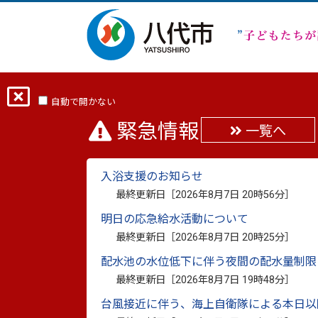
ホーム
分類から探す
くらし・手続き
自動で開かない
緊急情報
一覧へ
『JR肥薩線サポーター
入浴支援のお知らせ
最終更新日：
2024年11月11日
最終更新日［
2026年8月7日 20時56分
］
印刷
明日の応急給水活動について
JR肥薩線の復旧に向けた機運醸成のため
最終更新日［
2026年8月7日 20時25分
］
「JR肥薩線サポーターズクラブ」が創設さ
配水池の水位低下に伴う夜間の配水量制限
一人でも多くの方の入会をお待ちしてい
最終更新日［
2026年8月7日 19時48分
］
台風接近に伴う、海上自衛隊による本日以