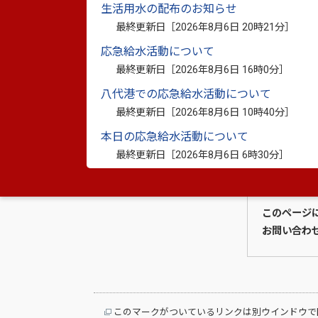
生活用水の配布のお知らせ
JR肥薩線サポーターズクラブ設置要項（PD
最終更新日［
2026年8月6日 20時21分
］
ＪＲ肥薩線サポーターズクラブ会員向けイ
応急給水活動について
最終更新日［
2026年8月6日 16時0分
］
八代港での応急給水活動について
最終更新日［
2026年8月6日 10時40分
］
本日の応急給水活動について
最終更新日［
2026年8月6日 6時30分
］
このページ
お問い合わ
このマークがついているリンクは別ウインドウで