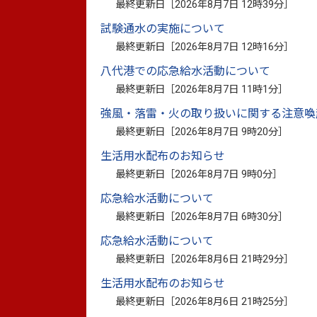
１．入会資格 肥薩線を応援する個人また
最終更新日［
2026年8月7日 12時39分
］
※入会に係る会費等は無料
試験通水の実施について
最終更新日［
2026年8月7日 12時16分
］
２．入会方法 別添チラシ掲載のQRコード
八代港での応急給水活動について
最終更新日［
2026年8月7日 11時1分
］
３．会員特典 特典(1) オリジナルのデ
強風・落雷・火の取り扱いに関する注意喚
最終更新日［
2026年8月7日 9時20分
］
特典(2) 沿線の情報をメー
生活用水配布のお知らせ
最終更新日［
2026年8月7日 9時0分
］
４．お問合せ先 『JR肥薩線サポーターズ
応急給水活動について
（熊本県企画振興部交通政策・統計局交通
最終更新日［
2026年8月7日 6時30分
］
応急給水活動について
５．その他 当クラブ会員にお知らせした
最終更新日［
2026年8月6日 21時29分
］
依頼フォーム
（外部リンク）
よりお申し込
生活用水配布のお知らせ
最終更新日［
2026年8月6日 21時25分
］
肥薩線サポーターズクラブチラシ（PDF：