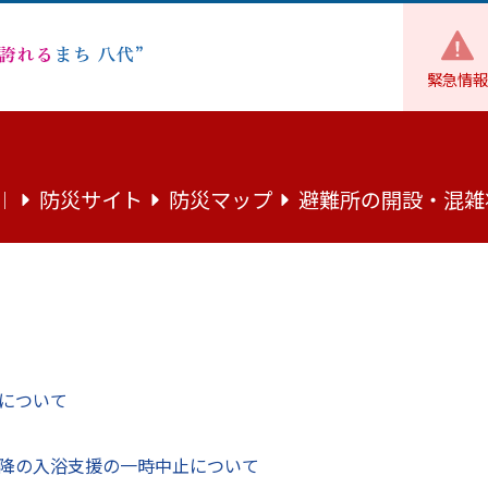
緊急情報
防災・防犯
公共交通
『JR肥薩線サポーターズクラブ』に
防災サイト
防災マップ
避難所の開設・混雑
｜
ズクラブ』について
、熊本県において早期復旧及び復旧後の利活用を応援する場と
れました。入会資格や入会方法については下記のとおりとなり
について
ます。
降の入浴支援の一時中止について