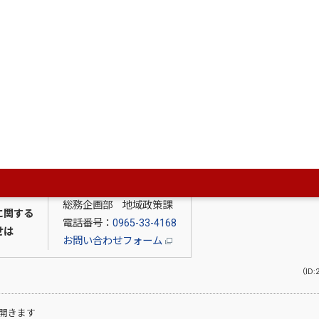
F：94.3キロバイト）
ベント周知掲載依頼フォーム運用要領（PDF：82.7キロバイ
総務企画部 地域政策課
に関する
電話番号：
0965-33-4168
せは
お問い合わせフォーム
（ID:
開きます