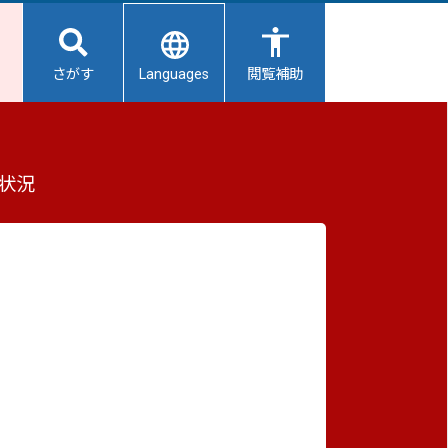
Languages
さがす
閲覧補助
ついて
もっと見る（全2件）
状況
重要なお知らせ
2026/08/07
【給水所情報】8月8日（土曜日）
2026/08/06
した
避難所開設状況
ます。
2026/08/01
避難所の再編について
2026/07/31
生活用水の配布について