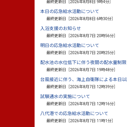
最終更新日［
2026年8月8日 9時4分
］
本日の応急給水活動について
最終更新日［
2026年8月8日 6時30分
］
入浴支援のお知らせ
最終更新日［
2026年8月7日 20時56分
］
明日の応急給水活動について
最終更新日［
2026年8月7日 20時25分
］
年間計画（PDF：1.82メガバイト）
配水池の水位低下に伴う夜間の配水量制限
最終更新日［
2026年8月7日 19時48分
］
台風接近に伴う、海上自衛隊による本日以
詳しくは、肥薩おれんじ鉄道ホームページ
最終更新日［
2026年8月7日 12時39分
］
https://www.hs-orange.com/page1160.htm
試験通水の実施について
最終更新日［
2026年8月7日 12時16分
］
【おれんじ食堂・旅行商品に関するお問い
八代港での応急給水活動について
肥薩おれんじ鉄道予約センター0996-63-6
最終更新日［
2026年8月7日 11時1分
］