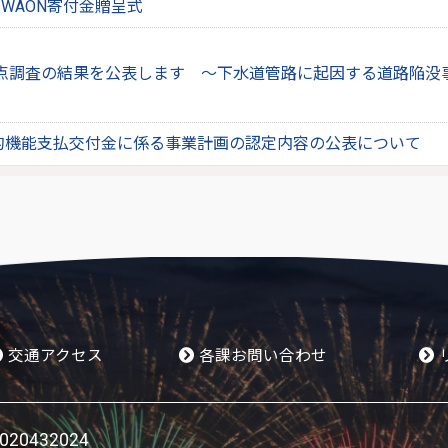
WAON寄付金贈呈式
点調査の結果を公表します ～下水道管路に起因する道路陥没
的機能支払交付金に係る事業計画の認定内容の公表について
交通アクセス
各課お問い合わせ
0432024