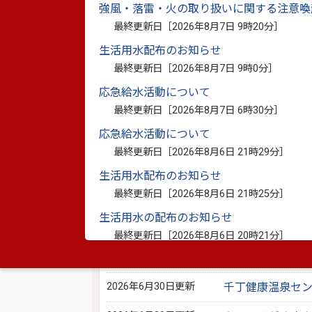
強風・落雷・火の取り扱いに関する注意喚
最終更新日［
2026年8月7日 9時20分
］
このページ
お問い合わ
生活用水配布のお知らせ
最終更新日［
2026年8月7日 9時0分
］
応急給水活動について
最終更新日［
2026年8月7日 6時30分
］
応急給水活動について
最終更新日［
2026年8月6日 21時29分
］
別ウィンドウで開きます
※資料としてPDFファイルが添付されている場合は
生活用水配布のお知らせ
PDF書類をご覧になる場合は、
Adobe Reader
が必要
最終更新日［
2026年8月6日 21時25分
］
生活用水の配布のお知らせ
このページを見ている人は、こんな
最終更新日［
2026年8月6日 20時21分
］
2026年8月2日更新
東陽支所だより
2026年6月30日更新
千丁健康温泉セ