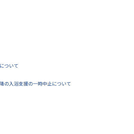
について
降の入浴支援の一時中止について
をご覧ください。
l?type=new&pg=1&nw_id=1
合わせ】
861（受付10時～16時／土・日・祝日は休み）