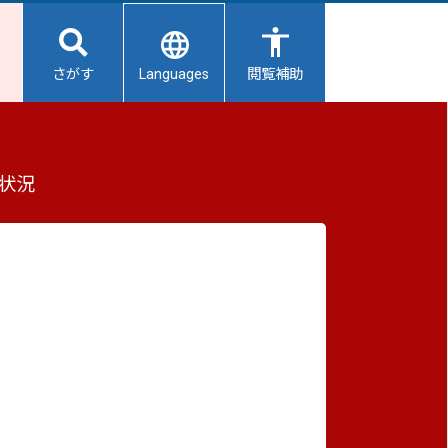
Languages
さがす
閲覧補助
ベント年間計画のご案内
もっと見る（全2件）
状況
重要なお知らせ
2026/08/08
避難所開設状況
2026/08/07
いま
【給水所情報】8月8日（土曜日）
2026/08/01
避難所の再編について
2026/07/31
生活用水の配布について