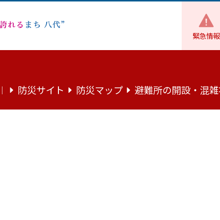
緊急情報
防災・防犯
公共交通
【肥薩おれんじ鉄道】企画列車・イ
防災サイト
防災マップ
避難所の開設・混雑
｜
企画列車・イベント年間計画のご案内
や企画列車、沿線地域と連携したさまざまな催しが予定されて
度の年間計画をぜひご活用ください。