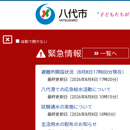
ホーム
分類から探す
くらし・手続き
自動で開かない
緊急情報
一覧へ
【肥薩おれんじ鉄道】
避難所開設状況（8月8日17時00分現在）
最終更新日：
2026年6月30日
最終更新日［
2026年8月8日 17時20分
］
印刷
八代港での応急給水活動について
肥薩おれんじ鉄道では季節ごとのイベント
最終更新日［
2026年8月8日 10時15分
］
す。
試験通水の実施について
お出かけやご旅行の参考として、2026年
最終更新日［
2026年8月8日 10時0分
］
生活用水の配布のお知らせ