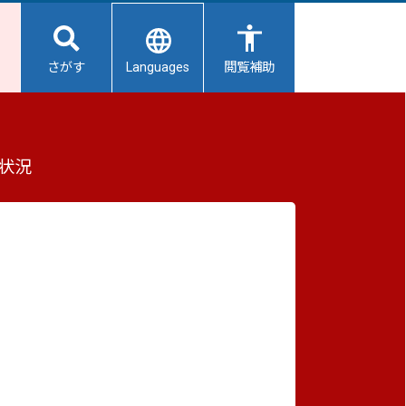
Languages
さがす
閲覧補助
いて
もっと見る（全2件）
状況
重要なお知らせ
2026/08/06
【給水所情報】8月7日（金曜日）
2026/08/06
避難所開設状況
2026/08/01
避難所の再編について
2026/07/31
生活用水の配布について
が接し