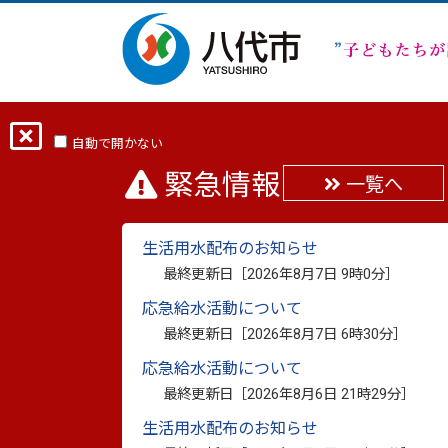
ホーム
分類から探す
くらし・手続き
自動で開かない
緊急情報
一覧へ
建築確認申請事前調査
生活用水配布のお知らせ
最終更新日：
2026年6月10日
最終更新日［
2026年8月7日 9時0分
］
印刷
応急給水活動について
最終更新日［
2026年8月7日 6時30分
］
建築確認申請事前調査報告
応急給水活動について
最終更新日［
2026年8月6日 21時29分
］
生活用水配布のお知らせ
建物（工作物）を建てるときには、建物の