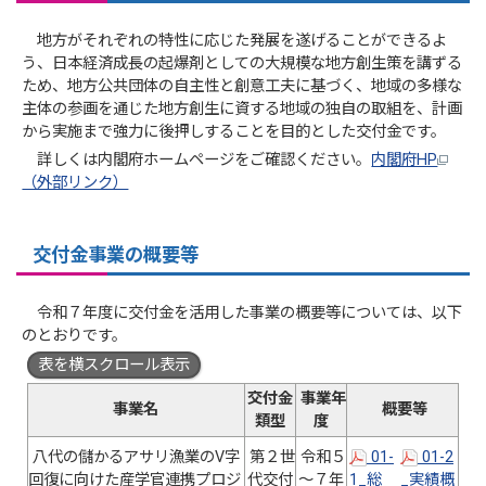
地方がそれぞれの特性に応じた発展を遂げることができるよ
う、日本経済成長の起爆剤としての大規模な地方創生策を講ずる
ため、地方公共団体の自主性と創意工夫に基づく、地域の多様な
主体の参画を通じた地方創生に資する地域の独自の取組を、計画
から実施まで強力に後押しすることを目的とした交付金です。
詳しくは内閣府ホームページをご確認ください。
内閣府HP
（外部リンク）
交付金事業の概要等
令和７年度に交付金を活用した事業の概要等については、以下
のとおりです。
表を横スクロール表示
交付金
事業年
事業名
概要等
類型
度
八代の儲かるアサリ漁業のV字
第２世
令和５
01-
01-2
回復に向けた産学官連携プロジ
代交付
～７年
1_総
_実績概