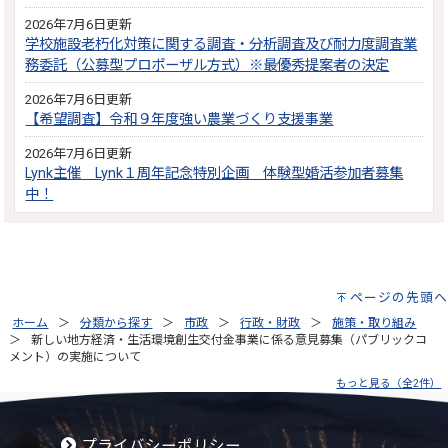
2026年7月6日更新
学校施設老朽化対策に関する調査・分析調査及び耐力度調査業
務委託（公募型プロポーザル方式）※最優秀提案者の決定
2026年7月6日更新
【希望調査】令和９年度強い農業づくり支援事業
2026年7月6日更新
Lynk主催 Lynk１周年記念特別企画 体験型婚活参加者募集
中！
ページの先頭へ
ホーム
分類から探す
市政
行政・財政
施策・取り組み
新しい地方経済・生活環境創生交付金事業に係る意見募集（パブリックコ
メント）の実施について
もっと見る（全2件）
プライバシーポリシー