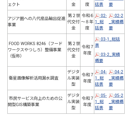
ェクト
金
度
括表
要
第２世
令和６
02-
02-2
アジア圏への八代産品輸出促進
代交付
～８年
1_総
_実績概
事業
金
度
括表
要
03-1_総括
FOOD WORKS 8246（フード
第２世
表
令和７
ワークスやつしろ）整備事業
代交付
年度
03-2_実績
（仮称）
金
概要
デジタ
04-
04-2
令和７
衛星画像解析活用漏水調査
ル実装
1_総
_実績概
年度
型
括表
要
デジタ
05-
05-2
市民サービス向上のための公
令和７
ル実装
1_総
_実績概
開型GIS構築事業
年度
型
括表
要