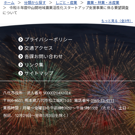
ホーム
分類から探す
しごと・産業
農業・林業・水産業
令和８年度中山間地域農業活性化スタートアップ支援事業に係る要望調査
について
もっと見る（全3件）
プライバシーポリシー
交通アクセス
各課お問い合わせ
リンク集
サイトマップ
八代市役所 法人番号 9000020432024
〒866-8601 熊本県八代市松江城町1-25 電話番号:
0965-33-4111
業務時間：月曜～金曜日の午前8時30分～午後5時15分 （ただし、土日・
祝日、12月29日～翌年1月3日を除く）