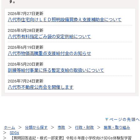
す。
2026年7月27日更新
八代市住宅向けＬＥＤ照明設備買換え支援補助金について
2026年5月28日更新
八代市有料指定ごみ袋の安定供給について
2026年6月19日更新
八代市物価高騰重点支援給付金のお知らせ
2026年5月20日更新
訓練等給付事業に係る暫定支給の取扱いについて
2026年7月24日更新
八代市不動産公売会を開催します
ページの先頭へ
ホーム
分類から探す
市政
行政・財政
施策・取り組み
SDGs
【質問回答追記・様式一部変更】令和８年度小学校向けSDGs体験型学習