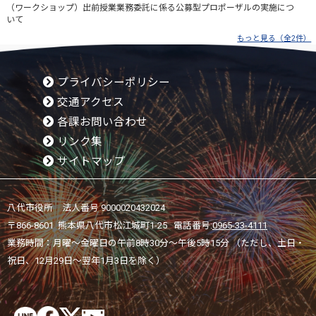
（ワークショップ）出前授業業務委託に係る公募型プロポーザルの実施につ
いて
もっと見る（全2件）
プライバシーポリシー
交通アクセス
各課お問い合わせ
リンク集
サイトマップ
八代市役所 法人番号 9000020432024
〒866-8601 熊本県八代市松江城町1-25 電話番号:
0965-33-4111
業務時間：月曜～金曜日の午前8時30分～午後5時15分 （ただし、土日・
祝日、12月29日～翌年1月3日を除く）