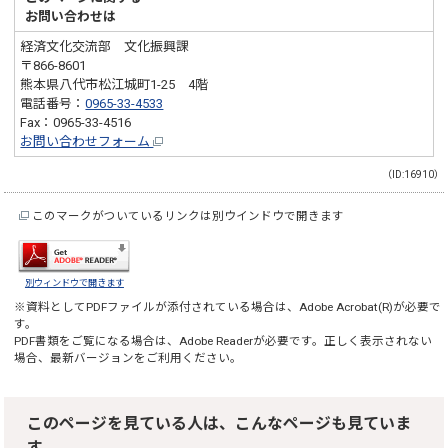
お問い合わせは
経済文化交流部 文化振興課
〒866-8601
熊本県八代市松江城町1-25 4階
電話番号：
0965-33-4533
Fax：0965-33-4516
お問い合わせフォーム
（ID:16910）
このマークがついているリンクは別ウインドウで開きます
別ウィンドウで開きます
※資料としてPDFファイルが添付されている場合は、
Adobe Acrobat(R)
が必要で
す。
PDF書類をご覧になる場合は、
Adobe Reader
が必要です。正しく表示されない
場合、最新バージョンをご利用ください。
このページを見ている人は、こんなページも見ていま
す。