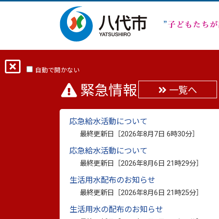
ホーム
分類から探す
子育て・学び
自動で開かない
緊急情報
一覧へ
妙見宮祭礼の花奴（市指
応急給水活動について
最終更新日：
2016年9月21日
最終更新日［
2026年8月7日 6時30分
］
印刷
応急給水活動について
最終更新日［
2026年8月6日 21時29分
］
生活用水配布のお知らせ
妙見宮祭礼の花奴
最終更新日［
2026年8月6日 21時25分
］
生活用水の配布のお知らせ