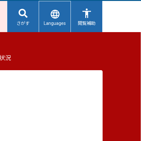
Languages
さがす
閲覧補助
もっと見る（全4件）
状況
重要なお知らせ
2026/08/06
【給水所情報】8月7日（金曜日）
2026/08/06
避難所開設状況
2026/08/01
避難所の再編について
2026/07/31
生活用水の配布について