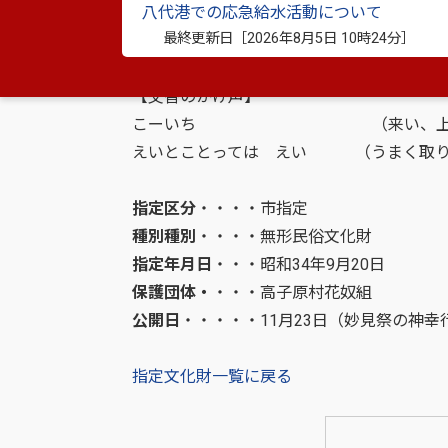
ぐいとせい （力をいれて
八代港での応急給水活動について
最終更新日［
2026年8月5日 10時24分
］
やーさとさー こるわせい （や、さっと
まっかしょーさーこるわせい（合点だよ、
【交替のかけ声】
こーいち （来い、上手
えいとことっては えい （うまく取り
指定区分
・・・・市指定
種別種別
・・・・無形民俗文化財
指定年月日
・・・昭和34年9月20日
保護団体・
・・・高子原村花奴組
公開日
・・・・・11月23日（妙見祭の神
指定文化財一覧に戻る