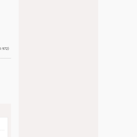
D:972）