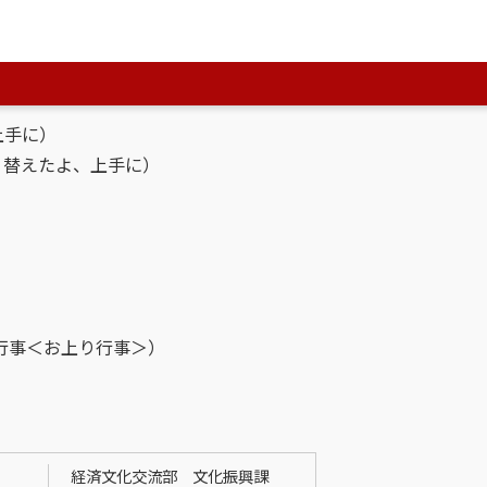
よ）
ほおって）
なげなさい）
に）
替えたよ、上手に）
幸行事＜お上り行事＞）
経済文化交流部 文化振興課