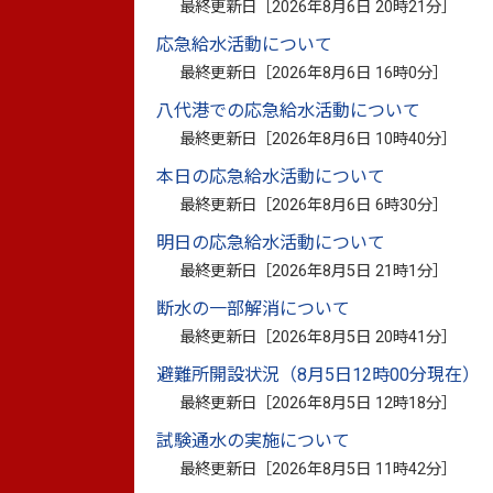
最終更新日［
2026年8月6日 20時21分
］
応急給水活動について
最終更新日［
2026年8月6日 16時0分
］
八代港での応急給水活動について
最終更新日［
2026年8月6日 10時40分
］
花奴とは、主人の行列に槍、長柄、鋏箱な
本日の応急給水活動について
があります。妙見祭の神幸行列に参列する
最終更新日［
2026年8月6日 6時30分
］
の虎右衛門が、江戸花奴の作法を習い伝えた
明日の応急給水活動について
確認できます。
最終更新日［
2026年8月5日 21時1分
］
その後は、高子原村の田中家により受け継
断水の一部解消について
地域外の者は奴組に入れないなどの厳しい
最終更新日［
2026年8月5日 20時41分
］
城主の衣装を入れる狭箱、雨傘である立傘
避難所開設状況（8月5日12時00分現在）
ら進みます。
最終更新日［
2026年8月5日 12時18分
］
試験通水の実施について
【かけ声】 【意味】
最終更新日［
2026年8月5日 11時42分
］
せいとこせい とこせい （さ、いつもの