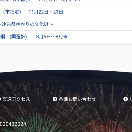
（市指定） 11月22日・23日
～妙見祭ゆかりの文化財～
綱 (国選択) 8月6日～8月末
交通アクセス
各課お問い合わせ
0432024