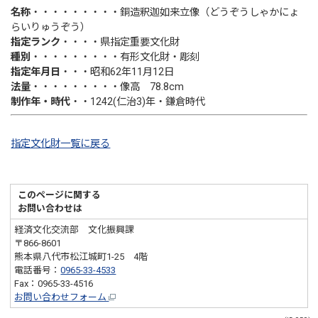
名称
・・・・・・・・・銅造釈迦如来立像（どうぞうしゃかにょ
らいりゅうぞう）
指定ランク
・・・・県指定重要文化財
種別
・・・・・・・・・有形文化財・彫刻
指定年月日
・・・昭和62年11月12日
法量
・・・・・・・・・像高 78.8cm
制作年・時代
・・1242(仁治3)年・鎌倉時代
指定文化財一覧に戻る
このページに関する
お問い合わせは
経済文化交流部 文化振興課
〒866-8601
熊本県八代市松江城町1-25 4階
電話番号：
0965-33-4533
Fax：0965-33-4516
お問い合わせフォーム