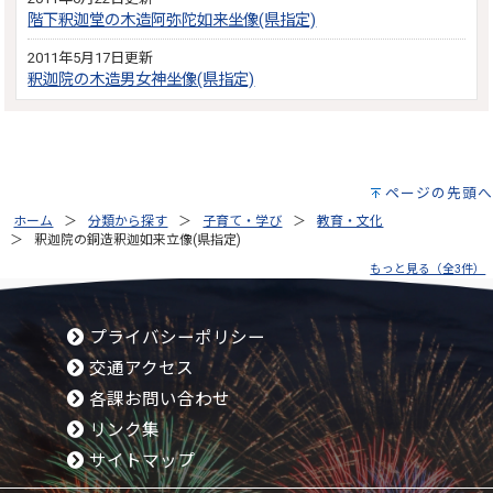
階下釈迦堂の木造阿弥陀如来坐像(県指定)
2011年5月17日更新
釈迦院の木造男女神坐像(県指定)
ページの先頭へ
ホーム
分類から探す
子育て・学び
教育・文化
釈迦院の銅造釈迦如来立像(県指定)
もっと見る（全3件）
プライバシーポリシー
交通アクセス
各課お問い合わせ
リンク集
サイトマップ