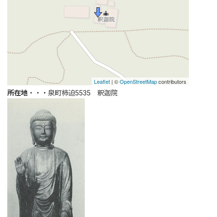
所在地
・・・泉町柿迫5535 釈迦院