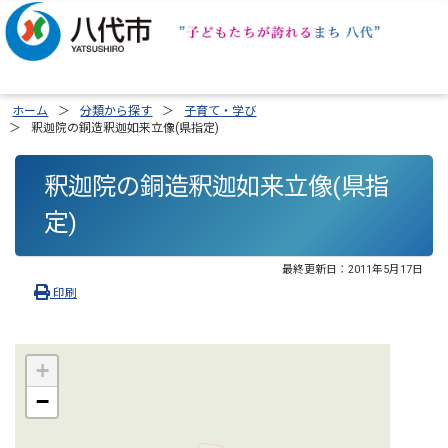
ホーム
分類から探す
子育て・学び
釈迦院の銅造釈迦如来立像(県指定)
釈迦院の銅造釈迦如来立像(県指
定)
最終更新日：
2011年5月17日
印刷