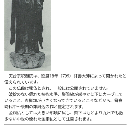
天台宗釈迦院は、延暦18年（799）弉善大師によって開かれたと
伝えられています。
この仏像は秘仏とされ、一般には公開されていません。
破綻のない優れた技術水準、髪際線が緩やかに下にカーブして
いること、肉髻部が小さくなってきているところなどから、鎌倉
時代中〜後期の都周辺の作と推定されます。
金銅仏としては大きい部類に属し、県下はもとより九州でも数
少ない中世の優れた金銅仏として注目されます。