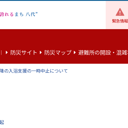
緊急情報
スポーツ
やつしろ総合型クラブ 「リ・ボンズ」
防災サイト
防災マップ
避難所の開設・混雑
｜
「リ・ボンズ」
降の入浴支援の一時中止について
起