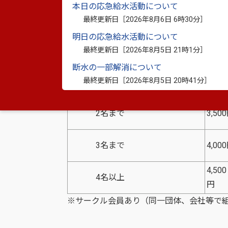
本日の応急給水活動について
最終更新日［
2026年8月6日 6時30分
］
半年
明日の応急給水活動について
2,500
■個人会員
最終更新日［
2026年8月5日 21時1分
］
円
断水の一部解消について
■家族会員（同一世帯に居住する
最終更新日［
2026年8月5日 20時41分
］
者）
2名まで
3,50
3名まで
4,00
4,500
4名以上
円
※サークル会員あり（同一団体、会社等で