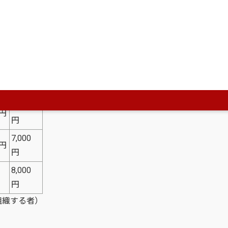
年間
4,000
円
6,000
0円
円
7,000
0円
円
8,000
円
組織する者）