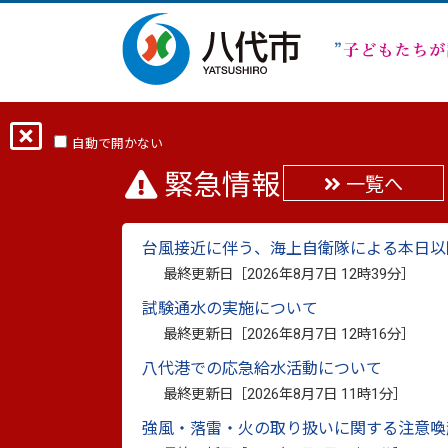
ホーム
分類から探す
子育て・学び
自動で開かない
緊急情報
一覧へ
やつしろ総合型クラブ 
台風接近に伴う、海上自衛隊による本日以
最終更新日：
2021年11月26日
最終更新日［
2026年8月7日 12時39分
］
印刷
試験通水の実施について
やつしろ総合型クラブ「リ・ボンズ」
最終更新日［
2026年8月7日 12時16分
］
八代港での応急給水活動について
最終更新日［
2026年8月7日 11時1分
］
クラブ会員募集中！！
強風・落雷・火の取り扱いに関する注意喚