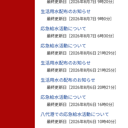
最終更新日［
2026年8月7日 9時20分
］
生活用水配布のお知らせ
スポーツが「まち」の力になる！
最終更新日［
2026年8月7日 9時0分
］
～ 子どもから高齢者まで楽しめる地域に
応急給水活動について
最終更新日［
2026年8月7日 6時30分
］
応急給水活動について
最終更新日［
2026年8月6日 21時29分
］
◆入会資格
生活用水配布のお知らせ
最終更新日［
2026年8月6日 21時25分
］
クラブの趣旨に賛同をいただければ、八代
生活用水の配布のお知らせ
最終更新日［
2026年8月6日 20時21分
］
◆入会金
応急給水活動について
最終更新日［
2026年8月6日 16時0分
］
入会月日による入会金の日割計算は致しま
八代港での応急給水活動について
い。
最終更新日［
2026年8月6日 10時40分
］