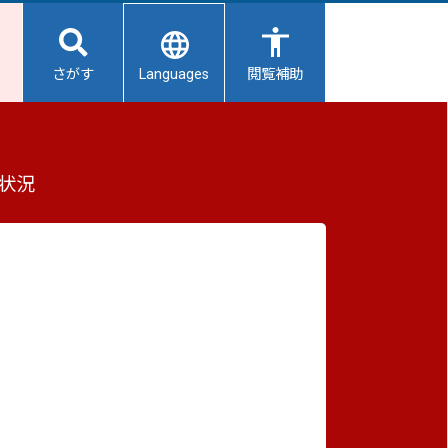
Languages
さがす
閲覧補助
もっと見る（全2件）
状況
重要なお知らせ
2026/08/06
【給水所情報】8月7日（金曜日）
2026/08/06
避難所開設状況
2026/08/01
避難所の再編について
2026/07/31
生活用水の配布について