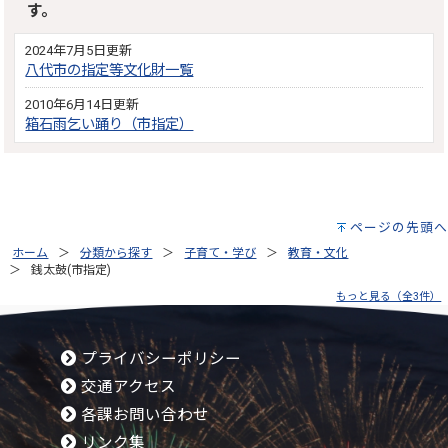
す。
2024年7月5日更新
八代市の指定等文化財一覧
2010年6月14日更新
箱石雨乞い踊り（市指定）
ページの先頭へ
ホーム
分類から探す
子育て・学び
教育・文化
銭太鼓(市指定)
もっと見る（全3件）
プライバシーポリシー
交通アクセス
各課お問い合わせ
リンク集