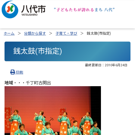
ホーム
分類から探す
子育て・学び
銭太鼓(市指定)
銭太鼓(市指定)
最終更新日：
2010年6月24日
印刷
地域
・・・千丁町古閑出