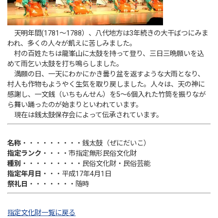
天明年間(1781〜1788）、八代地方は3年続きの大干ばつにみま
われ、多くの人々が飢えに苦しみました。
村の百姓たちは龍峯山に太鼓を持って登り、三日三晩願いを込
めて雨乞い太鼓を打ち鳴らしました。
満願の日、一天にわかにかき曇り盆を返すような大雨となり、
村人も作物もようやく生気を取り戻しました。人々は、天の神に
感謝し、一文銭（いちもんせん）を5〜6個入れた竹筒を振りなが
ら舞い踊ったのが始まりといわれています。
現在は銭太鼓保存会によって伝承されています。
名称
・・・・・・・・・銭太鼓（ぜにだいこ）
指定ランク
・・・・市指定無形民俗文化財
種別
・・・・・・・・・民俗文化財・民俗芸能
指定年月日
・・・平成17年4月1日
祭礼日
・・・・・・・随時
指定文化財一覧に戻る