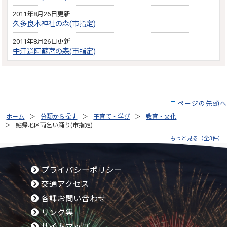
2011年8月26日更新
久多良木神社の森(市指定)
2011年8月26日更新
中津道阿蘇宮の森(市指定)
ページの先頭へ
ホーム
分類から探す
子育て・学び
教育・文化
鮎帰地区雨乞い踊り(市指定)
もっと見る（全3件）
プライバシーポリシー
交通アクセス
各課お問い合わせ
リンク集
サイトマップ