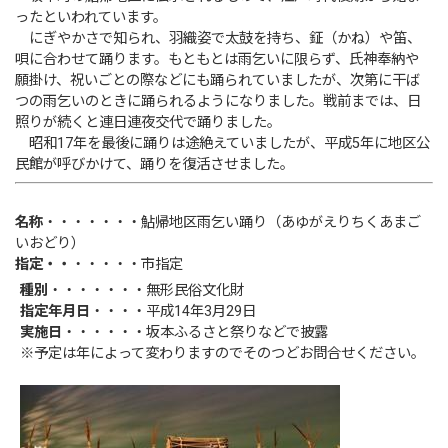
ったといわれています。
にぎやかさで知られ、羽織姿で太鼓を持ち、鉦（かね）や笛、
唄に合わせて踊ります。もともとは雨乞いに限らず、氏神奉納や
願掛け、祝いごとの際などにも踊られていましたが、次第に干ば
つの雨乞いのときに踊られるようになりました。戦前までは、日
照りが続くと連日連夜交代で踊りました。
昭和17年を最後に踊りは途絶えていましたが、平成5年に地区公
民館が呼びかけて、踊りを復活させました。
名称
・・・・・・・鮎帰地区雨乞い踊り（あゆがえりちくあまご
いおどり）
指定・・
・・・・・市指定
種別
・・・・・・・無形民俗文化財
指定年月日
・・・・平成14年3月29日
実施日
・・・・・・坂本ふるさと祭りなどで披露
※予定は年によって変わりますのでそのつどお問合せください。