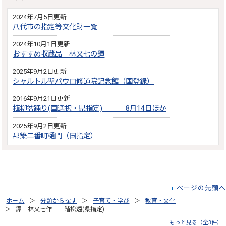
2024年7月5日更新
八代市の指定等文化財一覧
2024年10月1日更新
おすすめ収蔵品 林又七の鐔
2025年9月2日更新
シャルトル聖パウロ修道院記念館（国登録）
2016年9月21日更新
植柳盆踊り(国選択・県指定) 8月14日ほか
2025年9月2日更新
郡築二番町樋門（国指定）
ページの先頭へ
ホーム
分類から探す
子育て・学び
教育・文化
鐔 林又七作 三階松透(県指定)
もっと見る（全3件）