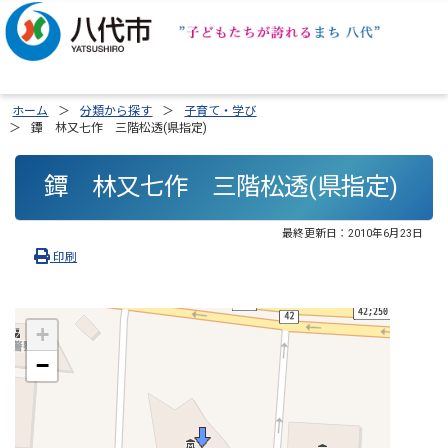
ホーム
分類から探す
子育て・学び
鐔 林又七作 三階松透(県指定)
鐔 林又七作 三階松透(県指定)
最終更新日：
2010年6月23日
印刷