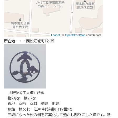
所在地
・・・西松江城町12-35
『肥後金工大鑑』所載
縦7.8㎝ 横7.7㎝
鉄地 丸形 丸耳 透彫 毛彫
無銘 林又七 江戸時代前期（17世紀）
三段になった松の樹を図案化して透かし彫りにした鐔です。鉄