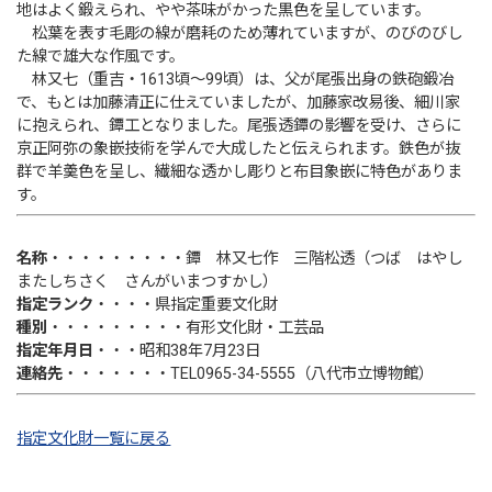
地はよく鍛えられ、やや茶味がかった黒色を呈しています。
松葉を表す毛彫の線が磨耗のため薄れていますが、のびのびし
た線で雄大な作風です。
林又七（重吉・1613頃〜99頃）は、父が尾張出身の鉄砲鍛冶
で、もとは加藤清正に仕えていましたが、加藤家改易後、細川家
に抱えられ、鐔工となりました。尾張透鐔の影響を受け、さらに
京正阿弥の象嵌技術を学んで大成したと伝えられます。鉄色が抜
群で羊羮色を呈し、繊細な透かし彫りと布目象嵌に特色がありま
す。
名称
・・・・・・・・・鐔 林又七作 三階松透（つば はやし
またしちさく さんがいまつすかし）
指定ランク
・・・・県指定重要文化財
種別
・・・・・・・・・有形文化財・工芸品
指定年月日
・・・昭和38年7月23日
連絡先
・・・・・・・TEL0965-34-5555（八代市立博物館）
指定文化財一覧に戻る