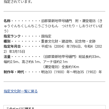
指定されています。
名称
・・・・・・・・・旧郡築新地甲号樋門 附・潮受堤防（き
ゅうぐんちくしんちこうごうひもん つけたり・しおうけていぼ
う）
指定ランク
・・・・・・国指定
種別
・・・・・・・・・重要文化財・建造物、記念物・史跡
指定年月日
・・・・・・平成16（2004）年7月6日、令和4（202
2）年3月15日
法量
・・・・・・・・・（旧郡築新地甲号樋門）総延長約33m、
幅約2.5m、高さ約6.1m、アーチ径約2.1m
（潮受堤防）全長約1Km
制作年・時代
・・・・・明治33（1900）年～明治35（1902）年
指定文化財一覧に戻る
このページに関する