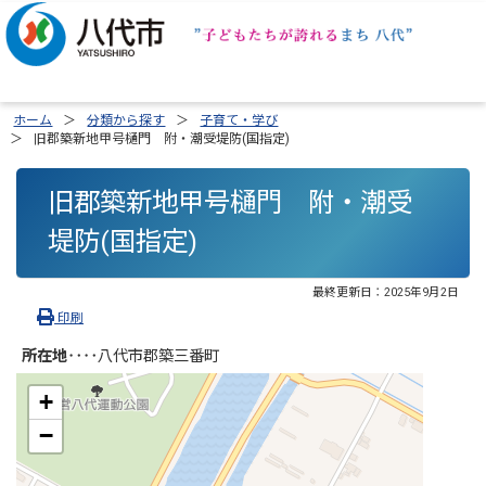
ホーム
分類から探す
子育て・学び
旧郡築新地甲号樋門 附・潮受堤防(国指定)
旧郡築新地甲号樋門 附・潮受
堤防(国指定)
最終更新日：
2025年9月2日
印刷
所在地‥‥
八代市郡築三番町