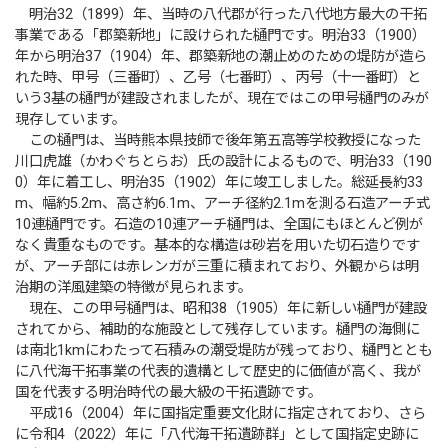
明治32（1899）年、当時の八代郡が行った八代地方最大の干拓
事業である「郡築新地」に設けられた樋門です。明治33（1900）
年から明治37（1904）年、郡築新地の潮止めのための堤防が造ら
れた時、甲号（三番町）、乙号（七番町）、丙号（十一番町）と
いう3基の樋門が建設されましたが、現在ではこの甲号樋門のみが
現存しています。
この樋門は、当時熊本県技師で後年第五高等学校教授になった
川口虎雄（かわぐちとらお）氏の設計によるもので、明治33（190
0）年に着工し、明治35（1902）年に竣工しました。総延長約33
m、幅約5.2m、高さ約6.1m、アーチ径約2.1mを測る石造アーチ式
10連樋門です。石造の10連アーチ樋門は、全国にもほとんど例が
なく貴重なものです。基本的な構造は砂岩を用いた切石造りです
が、アーチ部には赤レンガが三重に積まれており、外観からは明
治期の洋風建築の特徴が見られます。
現在、この甲号樋門は、昭和38（1905）年に新しい樋門が建設
されてから、補助的な施設として残存しています。樋門の海側に
は南北1kmにわたって石積みの潮受堤防が残っており、樋門ととも
に八代海干拓事業の代表的遺構として歴史的に価値が高く、我が
国を代表する明治時代の最大級の干拓遺跡です。
平成16（2004）年に国指定重要文化財に指定されており、さら
に令和4（2022）年に「八代海干拓遺跡群」として国指定史跡に