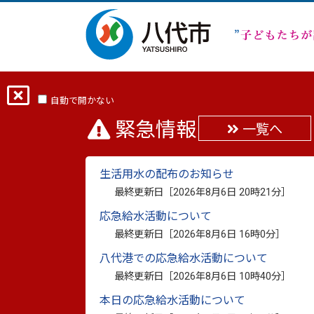
ホーム
分類から探す
子育て・学び
自動で開かない
緊急情報
一覧へ
浄沢寺本堂(市指定)
生活用水の配布のお知らせ
最終更新日：
2011年8月26日
最終更新日［
2026年8月6日 20時21分
］
印刷
応急給水活動について
最終更新日［
2026年8月6日 16時0分
］
所在地
・・・八代市古閑中町
八代港での応急給水活動について
最終更新日［
2026年8月6日 10時40分
］
本日の応急給水活動について