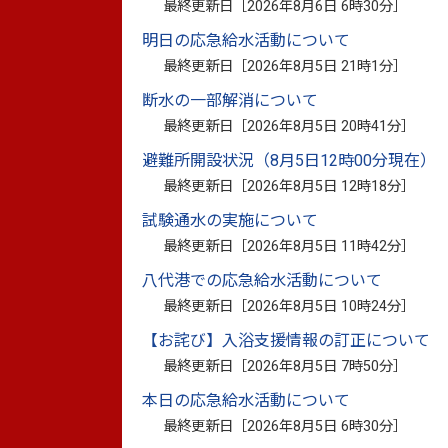
最終更新日［
2026年8月6日 6時30分
］
明日の応急給水活動について
最終更新日［
2026年8月5日 21時1分
］
断水の一部解消について
最終更新日［
2026年8月5日 20時41分
］
避難所開設状況（8月5日12時00分現在）
最終更新日［
2026年8月5日 12時18分
］
浄沢寺は、もともと五家荘の緒方一族の菩
試験通水の実施について
川にあった成願寺が、古閑村に移り、寛永3年
最終更新日［
2026年8月5日 11時42分
］
と改められ再興されたものです。
本堂はもともと加藤清正が嫡男・忠正の菩
八代港での応急給水活動について
建てた本成寺の本堂です。
最終更新日［
2026年8月5日 10時24分
］
その後、細川三斎が八代城の出丸に泰勝院
【お詫び】入浴支援情報の訂正について
てる際にこの建物を所望したので、これを
最終更新日［
2026年8月5日 7時50分
］
その後明治9年（1876）に泰巌寺が廃さ
本日の応急給水活動について
地に移築しました。
最終更新日［
2026年8月5日 6時30分
］
「泰巌寺本堂古平面図」によれば、奥の中