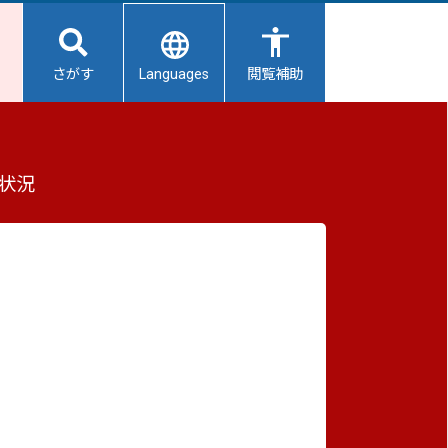
Languages
さがす
閲覧補助
もっと見る（全4件）
状況
重要なお知らせ
2026/08/06
避難所開設状況
2026/08/05
【給水所情報】8月6日（木曜日）
2026/08/01
避難所の再編について
2026/07/31
生活用水の配布について