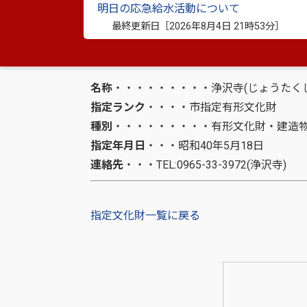
明日の応急給水活動について
代拝の間」その右奥が「書院」、前方に「
最終更新日［
2026年8月4日 21時53分
］
です。
名称
・・・・・・・・・浄沢寺(じょうたくじ
指定ランク
・・・・市指定有形文化財
種別
・・・・・・・・・有形文化財・建造
指定年月日
・・・昭和40年5月18日
連絡先
・・・TEL:0965-33-3972(浄沢寺)
指定文化財一覧に戻る