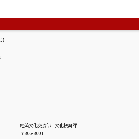
御代番御番頭の座」、左側2室は「家臣の座」と定められていた
)
物
経済文化交流部 文化振興課
〒866-8601