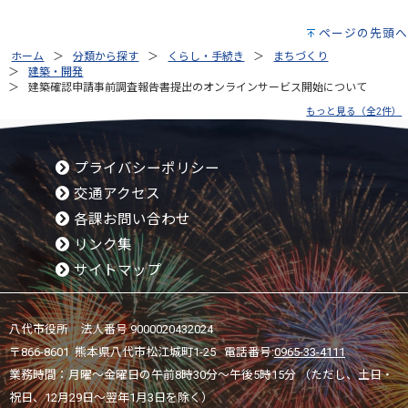
ページの先頭へ
ホーム
分類から探す
くらし・手続き
まちづくり
建築・開発
建築確認申請事前調査報告書提出のオンラインサービス開始について
もっと見る（全2件）
プライバシーポリシー
交通アクセス
各課お問い合わせ
リンク集
サイトマップ
八代市役所 法人番号 9000020432024
〒866-8601 熊本県八代市松江城町1-25 電話番号:
0965-33-4111
業務時間：月曜～金曜日の午前8時30分～午後5時15分 （ただし、土日・
祝日、12月29日～翌年1月3日を除く）