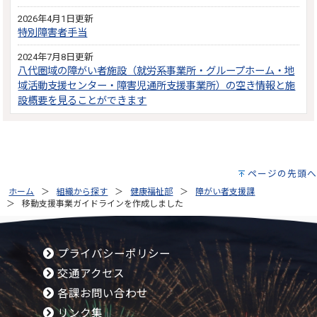
2026年4月1日更新
特別障害者手当
2024年7月8日更新
八代圏域の障がい者施設（就労系事業所・グループホーム・地
域活動支援センター・障害児通所支援事業所）の空き情報と施
設概要を見ることができます
ページの先頭へ
ホーム
組織から探す
健康福祉部
障がい者支援課
移動支援事業ガイドラインを作成しました
プライバシーポリシー
交通アクセス
各課お問い合わせ
リンク集