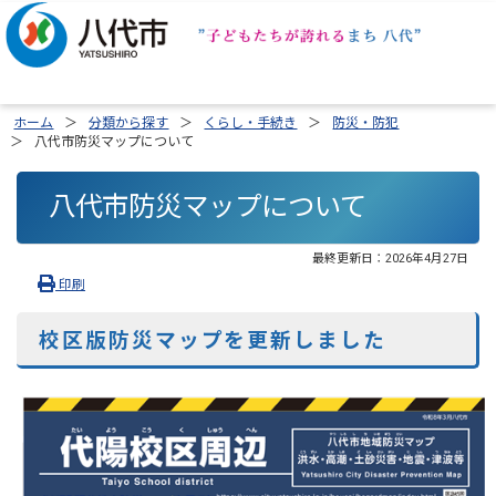
ホーム
分類から探す
くらし・手続き
防災・防犯
八代市防災マップについて
八代市防災マップについて
最終更新日：
2026年4月27日
印刷
校区版防災マップを更新しました