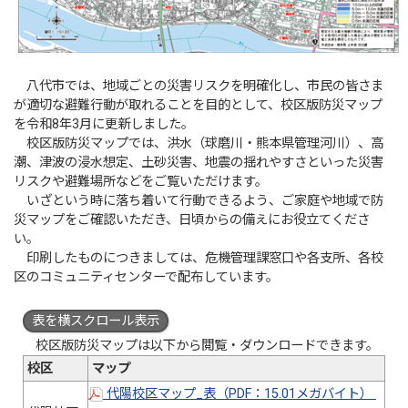
八代市では、地域ごとの災害リスクを明確化し、市民の皆さま
が適切な避難行動が取れることを目的として、校区版防災マップ
を令和8年3月に更新しました。
校区版防災マップでは、洪水（球磨川・熊本県管理河川）、高
潮、津波の浸水想定、土砂災害、地震の揺れやすさといった災害
リスクや避難場所などをご覧いただけます。
いざという時に落ち着いて行動できるよう、ご家庭や地域で防
災マップをご確認いただき、日頃からの備えにお役立てくださ
い。
印刷したものにつきましては、危機管理課窓口や各支所、各校
区のコミュニティセンターで配布しています。
表を横スクロール表示
校区版防災マップは以下から閲覧・ダウンロードできます。
校区
マップ
代陽校区マップ_表（PDF：15.01メガバイト）