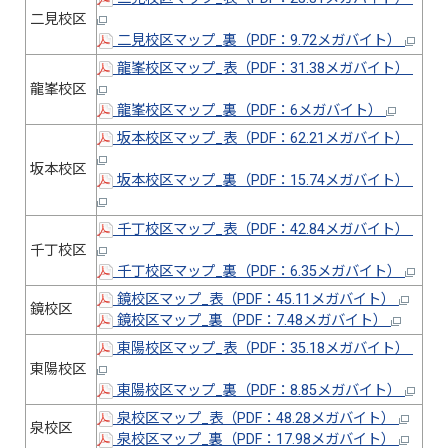
二見校区
二見校区マップ_裏（PDF：9.72メガバイト）
龍峯校区マップ_表（PDF：31.38メガバイト）
龍峯校区
龍峯校区マップ_裏（PDF：6メガバイト）
坂本校区マップ_表（PDF：62.21メガバイト）
坂本校区
坂本校区マップ_裏（PDF：15.74メガバイト）
千丁校区マップ_表（PDF：42.84メガバイト）
千丁校区
千丁校区マップ_裏（PDF：6.35メガバイト）
鏡校区マップ_表（PDF：45.11メガバイト）
鏡校区
鏡校区マップ_裏（PDF：7.48メガバイト）
東陽校区マップ_表（PDF：35.18メガバイト）
東陽校区
東陽校区マップ_裏（PDF：8.85メガバイト）
泉校区マップ_表（PDF：48.28メガバイト）
泉校区
泉校区マップ_裏（PDF：17.98メガバイト）