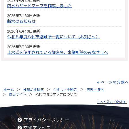
2021年8月25日更新
内水ハザードマップを作成しました
2026年7月30日更新
断水のお知らせ
2026年6月10日更新
令和８年度八代市避難所一覧について（お知らせ）
2026年7月30日更新
上水道を使用されている御家庭、事業所等のみなさまへ
ページの先頭へ
ホーム
分類から探す
くらし・手続き
防災・防犯
防災サイト
八代市防災マップについて
もっと見る（全5件）
プライバシーポリシー
交通アクセス