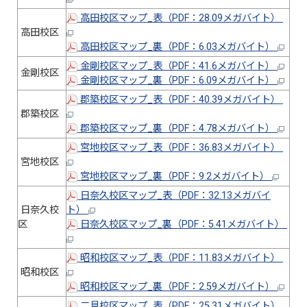
高田校区マップ_表（PDF：28.09メガバイト）
高田校区
高田校区マップ_裏（PDF：6.03メガバイト）
金剛校区マップ_表（PDF：41.6メガバイト）
金剛校区
金剛校区マップ_裏（PDF：6.09メガバイト）
郡築校区マップ_表（PDF：40.39メガバイト）
郡築校区
郡築校区マップ_裏（PDF：4.78メガバイト）
宮地校区マップ_表（PDF：36.83メガバイト）
宮地校区
宮地校区マップ_裏（PDF：9.2メガバイト）
日奈久校区マップ_表（PDF：32.13メガバイ
日奈久校
ト）
区
日奈久校区マップ_裏（PDF：5.41メガバイト）
昭和校区マップ_表（PDF：11.83メガバイト）
昭和校区
昭和校区マップ_裏（PDF：2.59メガバイト）
二見校区マップ_表（PDF：25.31メガバイト）