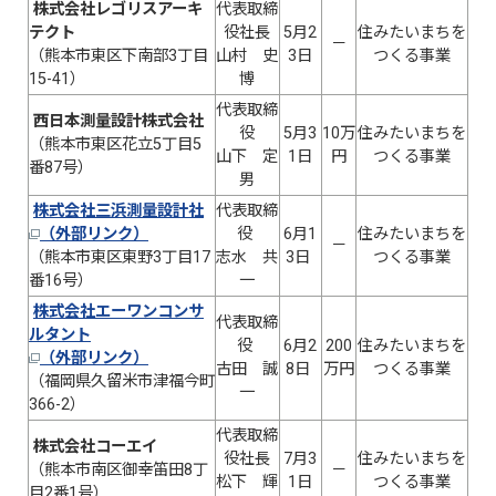
株式会社レゴリスアーキ
代表取締
テクト
役社長
5月2
住みたいまちを
－
（熊本市東区下南部3丁目
山村 史
3日
つくる事業
15-41）
博
代表取締
西日本測量設計株式会社
役
5月3
10万
住みたいまちを
（熊本市東区花立5丁目5
山下 定
1日
円
つくる事業
番87号）
男
株式会社三浜測量設計社
代表取締
（外部リンク）
役
6月1
住みたいまちを
－
（熊本市東区東野3丁目17
志水 共
3日
つくる事業
番16号）
一
株式会社エーワンコンサ
代表取締
ルタント
役
6月2
200
住みたいまちを
（外部リンク）
古田 誠
8日
万円
つくる事業
（福岡県久留米市津福今町
一
366-2）
代表取締
株式会社コーエイ
役社長
7月3
住みたいまちを
（熊本市南区御幸笛田8丁
－
松下 輝
1日
つくる事業
目2番1号）