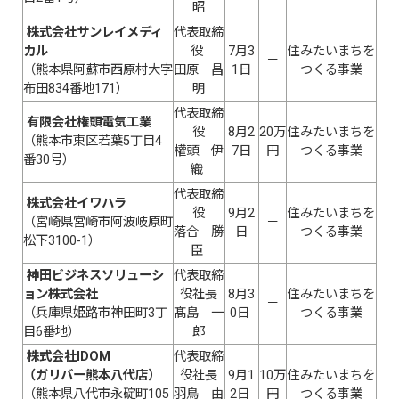
昭
株式会社サンレイメディ
代表取締
カル
役
7月3
住みたいまちを
－
（熊本県阿蘇市西原村大字
田原 昌
1日
つくる事業
布田834番地171）
明
代表取締
有限会社権頭電気工業
役
8月2
20万
住みたいまちを
（熊本市東区若葉5丁目4
權頭 伊
7日
円
つくる事業
番30号）
織
代表取締
株式会社イワハラ
役
9月2
住みたいまちを
（宮崎県宮崎市阿波岐原町
－
落合 勝
日
つくる事業
松下3100-1）
臣
神田ビジネスソリューシ
代表取締
ョン株式会社
役社長
8月3
住みたいまちを
－
（兵庫県姫路市神田町3丁
髙島 一
0日
つくる事業
目6番地）
郎
株式会社IDOM
代表取締
（ガリバー熊本八代店）
役社長
9月1
10万
住みたいまちを
（熊本県八代市永碇町105
羽鳥 由
2日
円
つくる事業