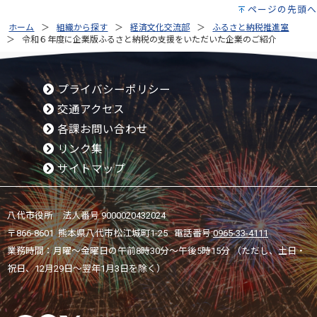
ページの先頭へ
ホーム
組織から探す
経済文化交流部
ふるさと納税推進室
令和６年度に企業版ふるさと納税の支援をいただいた企業のご紹介
プライバシーポリシー
交通アクセス
各課お問い合わせ
リンク集
サイトマップ
八代市役所 法人番号 9000020432024
〒866-8601 熊本県八代市松江城町1-25 電話番号:
0965-33-4111
業務時間：月曜～金曜日の午前8時30分～午後5時15分 （ただし、土日・
祝日、12月29日～翌年1月3日を除く）