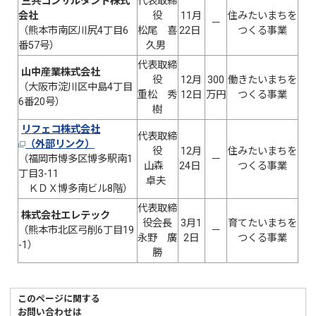
三共コンサルタント株式
代表取締
会社
役
11月
住みたいまちを
－
（熊本市南区川尻4丁目6
松尾 喜
22日
つくる事業
番57号）
久男
代表取締
山中産業株式会社
役
12月
300
働きたいまちを
（大阪市淀川区中島4丁目
重松 秀
12日
万円
つくる事業
6番20号）
樹
リフェコ株式会社
代表取締
（外部リンク）
役
12月
住みたいまちを
（福岡市博多区博多駅南1
－
山森
24日
つくる事業
丁目3-11
卓夫
ＫＤＸ博多南ビル8階）
代表取締
株式会社エレテック
役会長
3月1
育てたいまちを
（熊本市北区弓削6丁目19
－
永野 廣
2日
つくる事業
-1）
勝
このページに関する
お問い合わせは