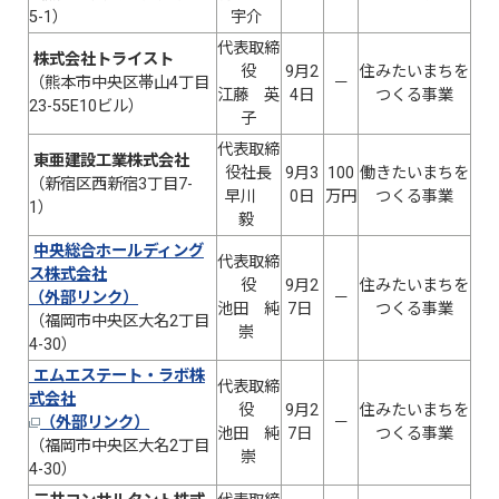
5-1）
宇介
代表取締
株式会社トライスト
役
9月2
住みたいまちを
（熊本市中央区帯山4丁目
－
江藤 英
4日
つくる事業
23-55E10ビル）
子
代表取締
東亜建設工業株式会社
役社長
9月3
100
働きたいまちを
（新宿区西新宿3丁目7-
早川
0日
万円
つくる事業
1）
毅
中央総合ホールディング
代表取締
ス株式会社
役
9月2
住みたいまちを
（外部リンク）
－
池田 純
7日
つくる事業
（福岡市中央区大名2丁目
崇
4-30）
エムエステート・ラボ株
代表取締
式会社
役
9月2
住みたいまちを
（外部リンク）
－
池田 純
7日
つくる事業
（福岡市中央区大名2丁目
崇
4-30）