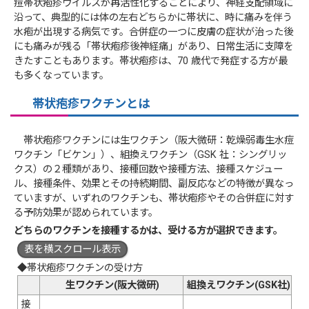
痘帯状疱疹ウイルスが再活性化することにより、神経支配領域に
沿って、典型的には体の左右どちらかに帯状に、時に痛みを伴う
水疱が出現する病気です。合併症の一つに皮膚の症状が治った後
にも痛みが残る「帯状疱疹後神経痛」があり、日常生活に支障を
きたすこともあります。帯状疱疹は、70 歳代で発症する方が最
も多くなっています。
帯状疱疹ワクチンとは
帯状疱疹ワクチンには生ワクチン（阪大微研：乾燥弱毒生水痘
ワクチン「ビケン」）、組換えワクチン（GSK 社：シングリッ
クス）の２種類があり、接種回数や接種方法、接種スケジュー
ル、接種条件、効果とその持続期間、副反応などの特徴が異なっ
ていますが、いずれのワクチンも、帯状疱疹やその合併症に対す
る予防効果が認められています。
どちらのワクチンを接種するかは、受ける方が選択できます。
表を横スクロール表示
◆帯状疱疹ワクチンの受け方
生ワクチン(阪大微研)
組換えワクチン(GSK社)
接