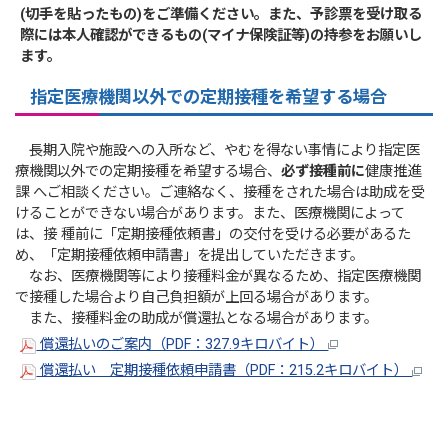
(切手を貼ったもの)をご準備ください。また、予診票を受け取る
際には本人確認ができるもの(マイナ保険証等)の持参をお願いし
ます。
指定医療機関以外での定期接種を希望する場合
長期入院や施設への入所など、やむを得ない事情により指定医
療機関以外での定期接種を希望する場合、
必ず接種前に
健康推進
課 へご相談ください。ご連絡なく、接種をされた場合は助成を受
けることができない場合があります。また、医療機関によって
は、接 種前に「定期接種依頼書」の交付を受ける必要があるた
め、「定期接種依頼申請書」を提出していただきます。
なお、医療機関等により接種料金が異なるため、指定医療機関
で接種した場合より自己負担額が上回る場合があります。
また、接種料金の助成が償還払となる場合があります。
償還払いのご案内（PDF：327.9キロバイト）
償還払い 定期接種依頼申請書（PDF：215.2キロバイト）