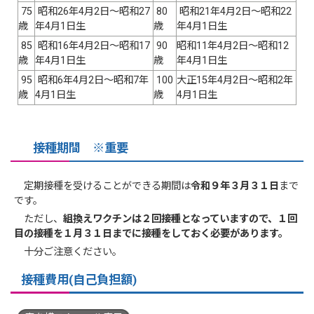
75
昭和26年4月2日～昭和27
80
昭和21年4月2日～昭和22
歳
年4月1日生
歳
年4月1日生
85
昭和16年4月2日～昭和17
90
昭和11年4月2日～昭和12
歳
年4月1日生
歳
年4月1日生
95
昭和6年4月2日～昭和7年
100
大正15年4月2日～昭和2年
歳
4月1日生
歳
4月1日生
接種期間 ※重要
定期接種を受けることができる期間は
令和９
年３月３１日
まで
です。
ただし、
組換えワクチンは２回接種となっていますので、１回
目の接種を１月３１日までに接種をしておく必要があります。
十分ご注意ください。
接種費用(自己負担額)