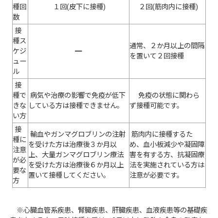
種回
１回(皮下に接種)
２回(筋肉内に接種)
数
接
種ス
通常、２か月以上の間隔
ケジ
━
を置いて２回接種
ュー
ル
接
種で
病気や治療の影響で免疫が低下
免疫の状態に関わら
きな
している方は接種できません。
ず接種可能です。
い方
接
輸血やガンマグロブリンの注射
筋肉内に接種するた
種に
を受けた方は治療後３か月以
め、血小板減少や凝固障
注意
上、大量ガンマグロブリン療法
害を有する方、抗凝固療
が必
を受けた方は治療後６か月以上
法を実施されている方は
要な
置いて接種してください。
注意が必要です。
方
※心臓血管系疾患、腎臓疾患、肝臓疾患、血液疾患等の基礎疾