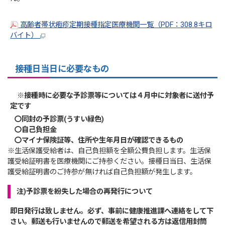
高齢者帯状疱疹定期接種指定医療機関一覧（PDF：308.8キロ
バイト）
接種日当日に必要なもの
※接種時に必要な予診票等については４月中に対象者に送付予
定です
〇同封の予診票
(
うすい緑色
)
〇自己負担金
〇マイナ保険証等、住所や生年月日が
確認できるもの
※生活保護受給者は、自己負担額を全額公費負担します。生活保
護受給証明書を医療機関にご持参ください。接種日当日、生活保
護受給証明書のご持参が無ければ自己負担額が発生します。
注)予診票を紛失した場合の再発行について
即日発行は致しません。必ず、事前に健康推進課へ連絡をして下
さい。郵送も行いませんので郵送を希望される方は返信用封筒