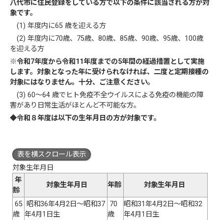
八代市に住民登録を
している方で以下の条件に該当される方が対
象です。
(1) 年度内に65 歳を迎える方
(2) 年度内に70歳、75歳、80歳、85歳、90歳、95歳、100歳
を迎える方
※令和7年度から令和11年度までの5年間の経過措置として実施
します。対象となった年に受けられなければ、二度と定期接種の
対象にはなりません。十分、ご注意ください。
(3) 60～64 歳でヒト免疫不全ウイルスによる免疫の機能の障
害があり日常生活がほとんど不可能な方。
◆令和８年度は以下の生年月日の方が対象です。
表を横スクロール表示
対象生年月日
年
対象生年月日
年齢
対象生年月日
齢
65
昭和36年4月2日～昭和37
70
昭和31年4月2日～昭和32
歳
年4月1日生
歳
年4月1日生