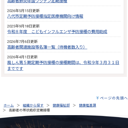
高齢者肺炎球菌ワクチン定期接種
2026年5月15日更新
八代市定期予防接種指定医療機関向け情報
2025年9月18日更新
令和８年度 こどもインフルエンザ予防接種の費用助成
2026年7月6日更新
高齢者関連施設等名簿一覧（待機者数入り）
2026年4月1日更新
風しん第５期定期予防接種の接種期間は、令和９年３月３１日
までです
ページの先頭へ
ホーム
組織から探す
健康福祉部
健康推進課
高齢者の帯状疱疹定期接種