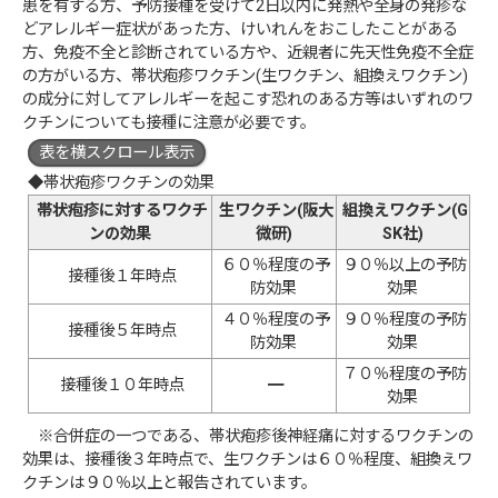
患を有する方、予防接種を受けて2日以内に発熱や全身の発疹な
どアレルギー症状があった方、けいれんをおこしたことがある
方、免疫不全と診断されている方や、近親者に先天性免疫不全症
の方がいる方、帯状疱疹ワクチン(生ワクチン、組換えワクチン)
の成分に対してアレルギーを起こす恐れのある方等はいずれのワ
クチンについても接種に注意が必要です。
表を横スクロール表示
◆帯状疱疹ワクチンの効果
帯状疱疹に対するワクチ
生ワクチン(阪大
組換えワクチン(G
ンの効果
微研)
SK社)
６０％程度の予
９０％以上の予防
接種後１年時点
防効果
効果
４０％程度の予
９０％程度の予防
接種後５年時点
防効果
効果
７０％程度の予防
接種後１０年時点
━
効果
※合併症の一つである、帯状疱疹後神経痛に対するワクチンの
効果は、接種後３年時点で、生ワクチンは６０％程度、組換えワ
クチンは９０％以上と報告されています。