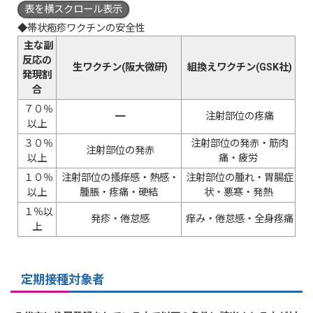
表を横スクロール表示
◆帯状疱疹ワクチンの安全性
主な副
反応の
生ワクチン(阪大微研)
組換えワクチン(GSK社)
発現割
合
７０％
━
注射部位の疼痛
以上
３０％
注射部位の発赤・筋肉
注射部位の発赤
以上
痛・疲労
１０％
注射部位の搔痒感・熱感・
注射部位の腫れ・胃腸症
以上
腫脹・疼痛・硬結
状・悪寒・発熱
１％以
発疹・倦怠感
痒み・倦怠感・全身疼痛
上
定期接種対象者