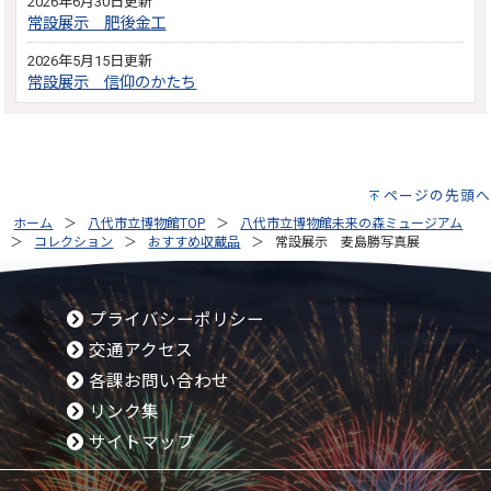
2026年6月30日更新
常設展示 肥後金工
2026年5月15日更新
常設展示 信仰のかたち
ページの先頭へ
ホーム
八代市立博物館TOP
八代市立博物館未来の森ミュージアム
コレクション
おすすめ収蔵品
常設展示 麦島勝写真展
プライバシーポリシー
交通アクセス
各課お問い合わせ
リンク集
サイトマップ