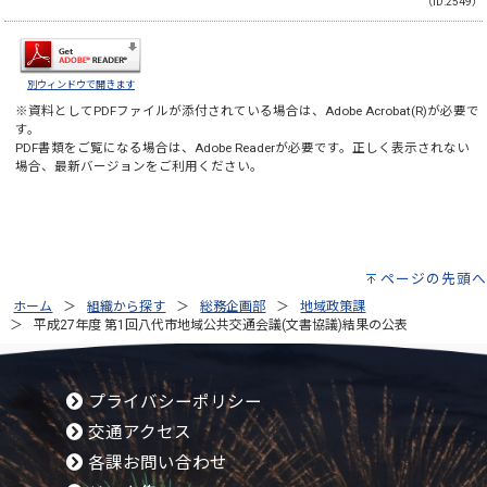
（ID:2549）
別ウィンドウで開きます
※資料としてPDFファイルが添付されている場合は、
Adobe Acrobat(R)
が必要で
す。
PDF書類をご覧になる場合は、
Adobe Reader
が必要です。正しく表示されない
場合、最新バージョンをご利用ください。
ページの先頭へ
ホーム
組織から探す
総務企画部
地域政策課
平成27年度 第1回八代市地域公共交通会議(文書協議)結果の公表
プライバシーポリシー
交通アクセス
各課お問い合わせ