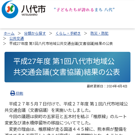
ホーム
分類から探す
くらし・手続き
防災・防犯
公共交通
平成27年度 第1回八代市地域公共交通会議(文書協議)結果の公表
平成27年度 第1回八代市地域公
共交通会議(文書協議)結果の公表
最終更新日：
2024年4月4日
印刷
平成２７年５月７日付けで、平成２７年度 第１回八代市地域公
共交通会議（文書協議）を実施いたしました。
今回の議題は泉町の五家荘と五木村を結ぶ「椎原線」のルート
変更及び清水橋停留所の移設についてでした。
変更の理由は、椎原線が走る国道４４５線に、熊本県が整備を