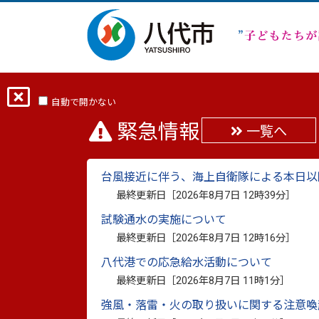
ホーム
分類から探す
くらし・手続き
自動で開かない
緊急情報
一覧へ
【申込受付終了】令和
台風接近に伴う、海上自衛隊による本日以
いて
最終更新日［
2026年8月7日 12時39分
］
試験通水の実施について
最終更新日：
2026年5月1日
印刷
最終更新日［
2026年8月7日 12時16分
］
八代港での応急給水活動について
令和7年8月豪雨の災害救助法に基づく住
最終更新日［
2026年8月7日 11時1分
］
なお、工事完了期限は令和8年8月9日まで
強風・落雷・火の取り扱いに関する注意喚