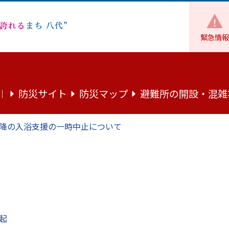
緊急情報
まちづくり
建築・開発
【申込受付終了】令和7年8月豪
防災サイト
防災マップ
避難所の開設・混雑
｜
7年8月豪雨に伴う住宅の応急修理につ
降の入浴支援の一時中止について
宅応急修理の申込受付は終了しました。
となっていますので、修理業者の方は期限内の完了をお願いしま
起