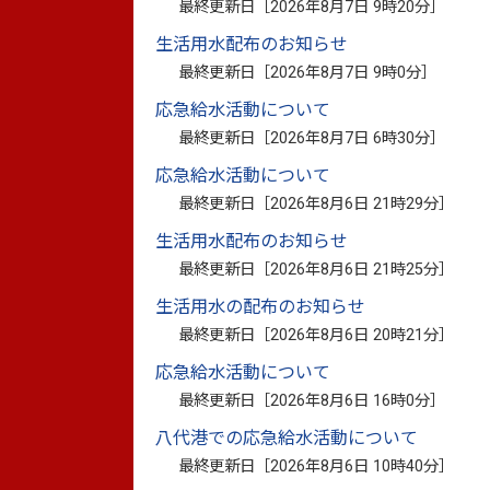
最終更新日［
2026年8月7日 9時20分
］
生活用水配布のお知らせ
【期限】
最終更新日［
2026年8月7日 9時0分
］
申込期限：令和8年4月30日(木曜日） ※終
応急給水活動について
最終更新日［
2026年8月7日 6時30分
］
工事完了期限：令和8年8月9日(日曜日)
応急給水活動について
最終更新日［
2026年8月6日 21時29分
］
【住宅の応急修理とは】
生活用水配布のお知らせ
被災した住宅の屋根・外壁・台所・トイレ
最終更新日［
2026年8月6日 21時25分
］
宅での生活が可能と見込まれる場合を対象
生活用水の配布のお知らせ
最終更新日［
2026年8月6日 20時21分
］
応急給水活動について
最終更新日［
2026年8月6日 16時0分
］
八代港での応急給水活動について
最終更新日［
2026年8月6日 10時40分
］