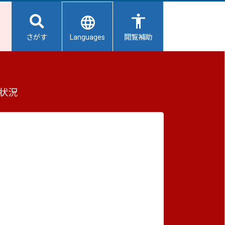
Languages
さがす
閲覧補助
雨に伴う住宅の応急修理について
もっと見る（全4件）
状況
重要なお知らせ
2026/08/06
【給水所情報】8月7日（金曜日）
2026/08/06
避難所開設状況
2026/08/01
避難所の再編について
2026/07/31
す。
生活用水の配布について