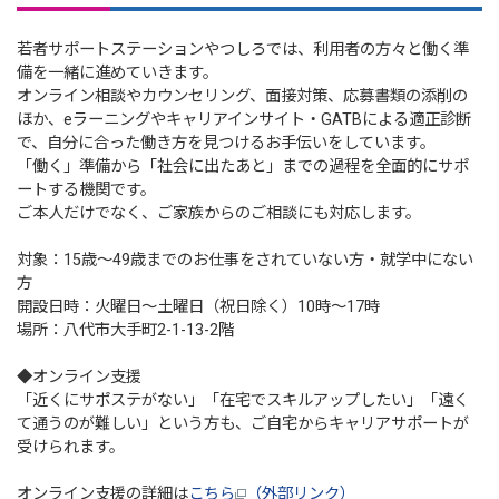
若者サポートステーションやつしろでは、利用者の方々と働く準
備を一緒に進めていきます。
オンライン相談やカウンセリング、面接対策、応募書類の添削の
ほか、eラーニングやキャリアインサイト・GATBによる適正診断
で、自分に合った働き方を見つけるお手伝いをしています。
「働く」準備から「社会に出たあと」までの過程を全面的にサポ
ートする機関です。
ご本人だけでなく、ご家族からのご相談にも対応します。
対象：15歳～49歳までのお仕事をされていない方・就学中にない
方
開設日時：火曜日～土曜日（祝日除く）10時～17時
場所：八代市大手町2-1-13-2階
◆オンライン支援
「近くにサポステがない」「在宅でスキルアップしたい」「遠く
て通うのが難しい」という方も、ご自宅からキャリアサポートが
受けられます。
オンライン支援の詳細は
こちら
（外部リンク）