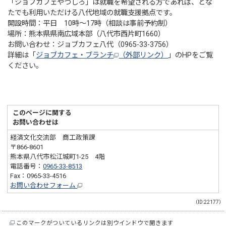
「ジョブカフェやつしろ」は就職を希望される方であれば、どな
たでも利用いただける八代地域の就職支援拠点です。
開設時間：平日 10時～17時（相談は事前予約制）
場所：熊本県県南広域本部（八代市西片町1660）
お問い合わせ：ジョブカフェ八代（0965-33-3756）
詳細は「
ジョブカフェ・ブランチ
（外部リンク）
」のHPをご覧
ください。
このページに関する
お問い合わせは
経済文化交流部 商工政策課
〒866-8601
熊本県八代市松江城町1-25 4階
電話番号：
0965-33-8513
Fax：0965-33-4516
お問い合わせフォーム
（ID:22177）
このマークがついているリンクは別ウインドウで開きます