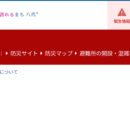
緊急情報
環境・住まい
環境
「ゼロカーボンやつしろ推進計画」を
防災サイト
防災マップ
避難所の開設・混雑
｜
ろ推進計画」を策定しました
について
計画 ～みんなで創る 持続可能で快適なゼ