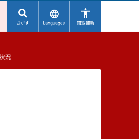
Languages
さがす
閲覧補助
策定しました
もっと見る（全2件）
状況
重要なお知らせ
2026/08/08
避難所開設状況
2026/08/08
【給水所情報】8月9日（日曜日）
2026/08/01
ロ
避難所の再編について
2026/07/31
生活用水の配布について