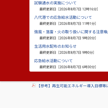
試験通水の実施について
【概要版】ゼロカーボンやつしろ推進計画.p
最終更新日［
2026年8月7日 12時16分
］
【計画書】ゼロカーボンやつしろ推進計画.
八代港での応急給水活動について
最終更新日［
2026年8月7日 11時1分
］
強風・落雷・火の取り扱いに関する注意喚
最終更新日［
2026年8月7日 9時20分
］
生活用水配布のお知らせ
最終更新日［
2026年8月7日 9時0分
］
参考資料
応急給水活動について
最終更新日［
2026年8月7日 6時30分
］
【参考】再生可能エネルギーの導入・利用
ト）
【参考】再生可能エネルギー導入目標等に関