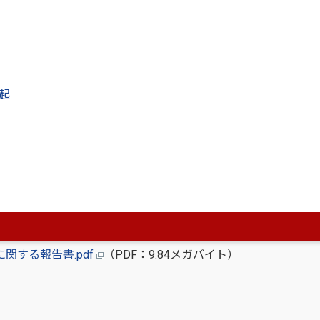
df（PDF：1.35メガバイト）
pdf
（PDF：19.77メガバイト）
起
促進等に関するアンケート調査結果.pdf
（PDF：604.5キロ
する報告書.pdf
（PDF：9.84メガバイト）