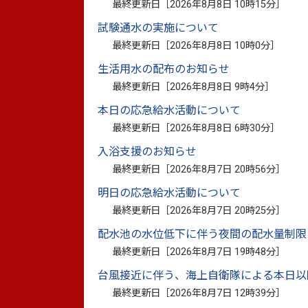
最終更新日［
2026年8月8日 10時15分
］
八代市は、2022年2月に「八代市ゼロカ
試験通水の実施について
を目指すことを表明しました。
最終更新日［
2026年8月8日 10時0分
］
今般、市全体の二酸化炭素排出量の削減
生活用水の配布のお知らせ
（計画期間：2023年度～2030年度）を策
最終更新日［
2026年8月8日 9時4分
］
本計画は、「地球温暖化対策の推進に関す
本日の応急給水活動について
最終更新日［
2026年8月8日 6時30分
］
編であり、市の二酸化炭素排出量等の現状
行動変容に向けたひとづくりを基軸とし、
入浴支援のお知らせ
対応等について、市の取組、市民・事業者
最終更新日［
2026年8月7日 20時56分
］
明日の応急給水活動について
ゼロカーボンシティの実現に向け、皆さま
最終更新日［
2026年8月7日 20時25分
］
配水池の水位低下に伴う夜間の配水量制限
最終更新日［
2026年8月7日 19時48分
］
台風接近に伴う、海上自衛隊による本日以
計画書
最終更新日［
2026年8月7日 12時39分
］