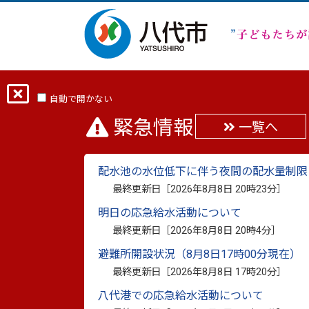
ホーム
分類から探す
くらし・手続き
自動で開かない
緊急情報
一覧へ
「ゼロカーボンやつし
配水池の水位低下に伴う夜間の配水量制限
最終更新日：
2023年11月16日
最終更新日［
2026年8月8日 20時23分
］
印刷
明日の応急給水活動について
最終更新日［
2026年8月8日 20時4分
］
ゼロカーボンやつしろ推進
避難所開設状況（8月8日17時00分現在）
最終更新日［
2026年8月8日 17時20分
］
カーボン やつしろ～
八代港での応急給水活動について