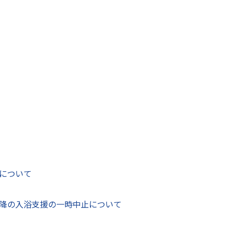
ーボンシティ宣言」を行い、2050年までに二酸化炭素排出量実
を図るための総合的な計画である「ゼロカーボンやつしろ推進
定しましたので公表します。
る法律」に基づく地方公共団体実行計画の区域施策編及び事
や課題等を踏まえ、脱炭素なライフスタイル・ビジネススタイ
省エネルギー対策や再生可能エネルギーの導入、その他地域課
の皆さまに求められる取組を整理したものです。
の一層のご理解とご協力を賜りますようお願い申し上げます。
について
降の入浴支援の一時中止について