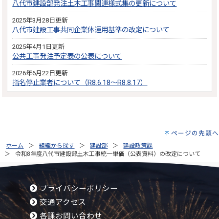
八代市建設部発注土木工事関連様式集の更新について
2025年3月28日更新
八代市建設工事共同企業体運用基準の改定について
2025年4月1日更新
公共工事発注予定表の公表について
2026年6月22日更新
指名停止業者について（R8.6.18～R8.8.17）
ページの先頭へ
ホーム
組織から探す
建設部
建設政策課
令和8年度八代市建設部土木工事統一単価（公表資料）の改定について
プライバシーポリシー
交通アクセス
各課お問い合わせ