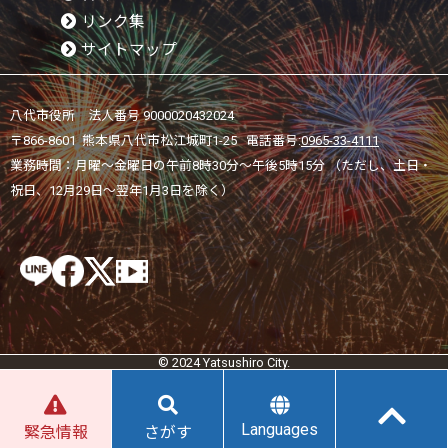
リンク集
サイトマップ
八代市役所 法人番号 9000020432024
〒866-8601 熊本県八代市松江城町1-25 電話番号:
0965-33-4111
業務時間：月曜～金曜日の午前8時30分～午後5時15分 （ただし、土日・
祝日、12月29日～翌年1月3日を除く）
© 2024 Yatsushiro City.
Languages
緊急情報
さがす