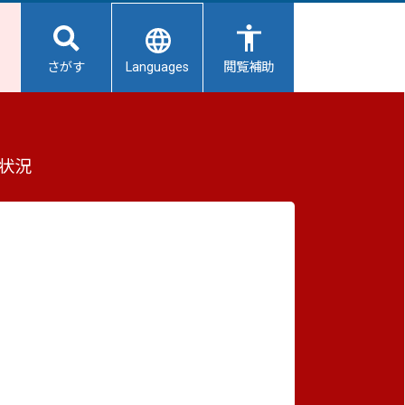
Languages
さがす
閲覧補助
者を紹介します
もっと見る（全2件）
状況
重要なお知らせ
2026/08/06
【給水所情報】8月7日（金曜日）
2026/08/06
報発信
避難所開設状況
2026/08/01
避難所の再編について
2026/07/31
に一
生活用水の配布について