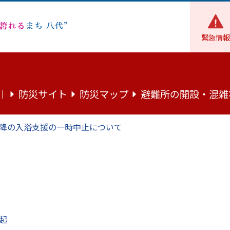
緊急情報
財政
施策・取り組み
SDGs
八代市SDGsアクション宣言
防災サイト
防災マップ
避難所の開設・混雑
｜
ン宣言者を紹介します
降の入浴支援の一時中止について
企業・団体等がSDGs達成に向けた取組を宣言し、市が広く情
。
随時募集しています。宣言に参加して、持続可能な未来のため
起