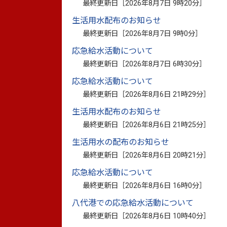
最終更新日［
2026年8月7日 9時20分
］
生活用水配布のお知らせ
「八代市SDGsアクション宣言」につい
最終更新日［
2026年8月7日 9時0分
］
応急給水活動について
最終更新日［
2026年8月7日 6時30分
］
「八代市SDGsアクション
応急給水活動について
す
最終更新日［
2026年8月6日 21時29分
］
生活用水配布のお知らせ
※宣言者の取組内容は、以下の「宣言書」
最終更新日［
2026年8月6日 21時25分
］
宣言証
生活用水の配布のお知らせ
企業・団体等の名称
番号
最終更新日［
2026年8月6日 20時21分
］
応急給水活動について
1
有限会社小林電工
（外部リンク
最終更新日［
2026年8月6日 16時0分
］
八代港での応急給水活動について
2
角坂設備株式会社
（外部リンク
最終更新日［
2026年8月6日 10時40分
］