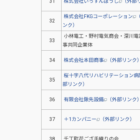
31
株式会社いっすんぼうし
（外部
株式会社FKGコーポレーション
32
ンク）
小林電工・野村電気商会・深川電
33
事共同企業体
34
株式会社本田商事
（外部リンク
桜十字八代リハビリテーション病
35
部リンク）
36
有限会社鍬先設備
（外部リンク
37
＋1カンパニー
（外部リンク）
38
千丁町花ござ手織りの会