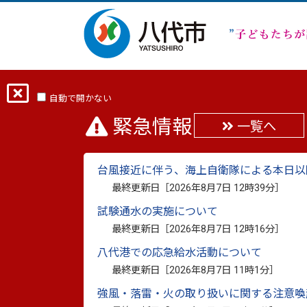
ホーム
分類から探す
市政
行政・
自動で開かない
緊急情報
一覧へ
八代市SDGsアクショ
台風接近に伴う、海上自衛隊による本日以
最終更新日：
2026年6月19日
最終更新日［
2026年8月7日 12時39分
］
印刷
試験通水の実施について
「八代市SDGsアクション宣言」は、市内
最終更新日［
2026年8月7日 12時16分
］
することで、
八代港での応急給水活動について
市内全域へSDGsの普及啓発を図る制度です
最終更新日［
2026年8月7日 11時1分
］
市では、SDGsに取り組む企業・団体等を
強風・落雷・火の取り扱いに関する注意喚
緒に取り組みましょう！