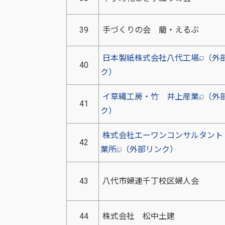
39
手づくりの会 藺・えるぶ
日本製紙株式会社八代工場
（外
40
ク）
イ草縄工房・竹 井上産業
（外
41
ク）
株式会社エーワンコンサルタント
42
業所
（外部リンク）
43
八代市婦連千丁校区婦人会
44
株式会社 松中土建