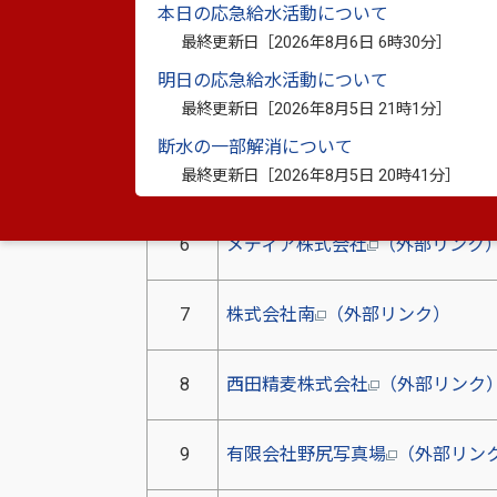
本日の応急給水活動について
3
株式会社ブルーコート
最終更新日［
2026年8月6日 6時30分
］
明日の応急給水活動について
八代ナカミチサポート有限会社
4
最終更新日［
2026年8月5日 21時1分
］
ンク）
断水の一部解消について
5
株式会社NAINAI
（外部リンク）
最終更新日［
2026年8月5日 20時41分
］
6
メディア株式会社
（外部リンク
7
株式会社南
（外部リンク）
8
西田精麦株式会社
（外部リンク
9
有限会社野尻写真場
（外部リン