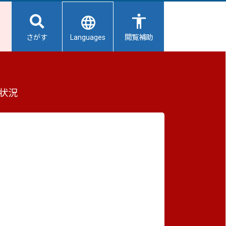
Languages
さがす
閲覧補助
ています！
もっと見る（全2件）
状況
重要なお知らせ
2026/08/09
避難所開設状況
2026/08/08
【給水所情報】8月9日（日曜日）
2026/08/01
避難所の再編について
2026/07/31
生活用水の配布について
みとし