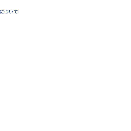
第3子以降の子どもを対象に、保育料を無償化していました。
の第1子と第2子についても、対象を拡大しました。
について
が無償となっております。
、保育園等を利用しやすい環境を！
により、子育て世代のキャリア継続、活躍を期待！