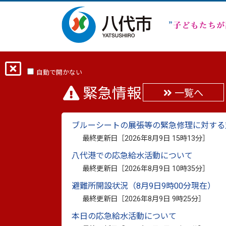
ホーム
分類から探す
子育て・学び
自動で開かない
緊急情報
一覧へ
【市独自】令和5年9月
ブルーシートの展張等の緊急修理に対する
最終更新日：
2024年7月26日
最終更新日［
2026年8月9日 15時13分
］
印刷
八代港での応急給水活動について
最終更新日［
2026年8月9日 10時35分
］
八代市では、すべての子ど
避難所開設状況（8月9日9時00分現在）
最終更新日［
2026年8月9日 9時25分
］
本日の応急給水活動について
本市では、これまで子育て環境の整備によ