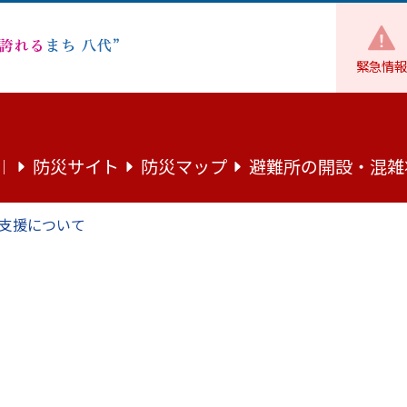
緊急情報
子育て
子育て
【市独自】令和5年9月から保育料を無償化し
防災サイト
防災マップ
避難所の開設・混雑
｜
から保育料を無償化しています！
支援について
もの保育料を無償化しています！
り、
「子育て世代に選ばれるまち やつしろ」
を目指す取り組