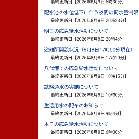
最終更新日［
2026年8月9日 6時30分
］
て、3歳から5歳までと0歳から2歳までの
さらに、令和5年9月より、0歳から2歳まで
配水池の水位低下に伴う夜間の配水量制限
最終更新日［
2026年8月8日 20時23分
］
このことにより、すべての子どもの保育料
明日の応急給水活動について
最終更新日［
2026年8月8日 20時4分
］
避難所開設状況（8月8日17時00分現在）
◇出産後に経済的な不安を抱えることなく
最終更新日［
2026年8月8日 17時20分
］
◇子育てと仕事の両立がしやすくなること
八代港での応急給水活動について
最終更新日［
2026年8月8日 10時15分
］
試験通水の実施について
最終更新日［
2026年8月8日 10時0分
］
生活用水の配布のお知らせ
最終更新日［
2026年8月8日 9時4分
］
本日の応急給水活動について
最終更新日［
2026年8月8日 6時30分
］