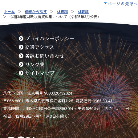
ページの先頭へ
ホーム
組織から探す
財務部
財政課
令和3年度財政状況資料集について（令和5年3月公表）
プライバシーポリシー
交通アクセス
各課お問い合わせ
リンク集
サイトマップ
八代市役所 法人番号 9000020432024
〒866-8601 熊本県八代市松江城町1-25 電話番号:
0965-33-4111
業務時間：月曜～金曜日の午前8時30分～午後5時15分 （ただし、土日・
祝日、12月29日～翌年1月3日を除く）