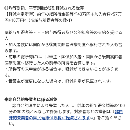
◎均等割額、平等割額が2割軽減される世帯
【軽減判定所得】前年の総所得金額等≦43万円＋加入者数×57万
円+10万円×（※給与所得者等の数-1）
※給与所得者等・・・給与所得者及び公的年金等の支給を受ける
人
・加入者数には国保から後期高齢者医療制度へ移行された人も含
みます。
・前年の総所得には、世帯主・国保加入者・国保から後期高齢者
医療制度へ移行した人の前年の所得を合算します。
・所得等の未申告がある場合は、軽減ができないことがありま
す。
・世帯主が変更になった場合は、軽減判定が見直されます。
◆非自発的失業者に係る減免
非自発的理由により失業した人は、前年の総所得金額等の100
分の30の額とみなして計算します。対象者などの詳細は『
非自
発的失業者の国民健康保険税が軽減されます
』をご覧くださ
い。