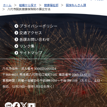
ホーム
組織から探す
健康福祉部
国保ねんきん課
八代市国民健康保険税の算出方法
プライバシーポリシー
交通アクセス
各課お問い合わせ
リンク集
サイトマップ
八代市役所 法人番号 9000020432024
〒866-8601 熊本県八代市松江城町1-25 電話番号:
0965-33-4111
業務時間：月曜～金曜日の午前8時30分～午後5時15分 （ただし、土日・
祝日、12月29日～翌年1月3日を除く）