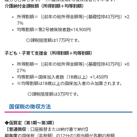
介護納付金課税額
（所得割額＋均等割額）
所得割額＝〔(前年の総所得金額等)−(基礎控除43万円)〕×2.
7％
均等割額＝第2号被保険者数×14,900円
◎課税限度額は17万円です。
子ども・子育て支援金（所得割額＋均等割額）
所得割額＝〔(前年の総所得金額等)−(基礎控除43万円)〕×0.
27％
均等割額＝国保加入者数（18歳以上）×1,450円
※均等割額は18歳以上の国保加入者のみ加算されます。
◎課税限度額は3万円です。
国保税の徴収方法
◆
仮算定（第1期～第3期）
【普通徴収
：口座振替または納付書で納付
】
前年度
の国保税（年税額）の12分の1相当額が各期の税額