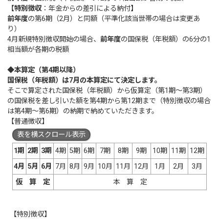
【特別徴収
：年金からの差引による納付
】
前年度
の第6期（2月）と同額（平準化該当世帯の場合は変更あ
り）
4月新規特別徴収開始の場合、
前年度
の国保税（年税額）の6分の1
相当額が各期の税額
◆
本算定（第4期以降）
国保税（年税額）は7月の本算定にて決定します。
そこで算定された国保税（年税額）から仮算定（第1期～第3期）
の国保税を差し引いた額を第4期から第12期まで（特別徴収の場合
は第4期～第6期）の納期で納めていただきます。
【普通徴収】
表を横スクロール表示
1
期
2
期
3
期
4期
5期
6期
7期
8期
9期
10期
11期
12期
4
月
5
月
6
月
7月
8月
9月
10月
11月
12月
1月
2月
3月
仮 算 定
本 算 定
【特別徴収】