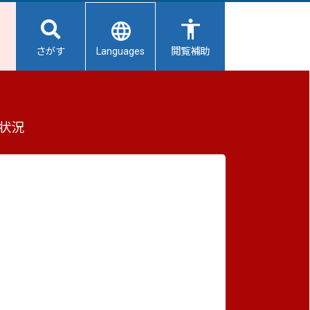
Languages
さがす
閲覧補助
もっと見る（全2件）
状況
重要なお知らせ
2026/08/06
【給水所情報】8月7日（金曜日）
2026/08/06
避難所開設状況
2026/08/01
の権利
避難所の再編について
ま
2026/07/31
生活用水の配布について