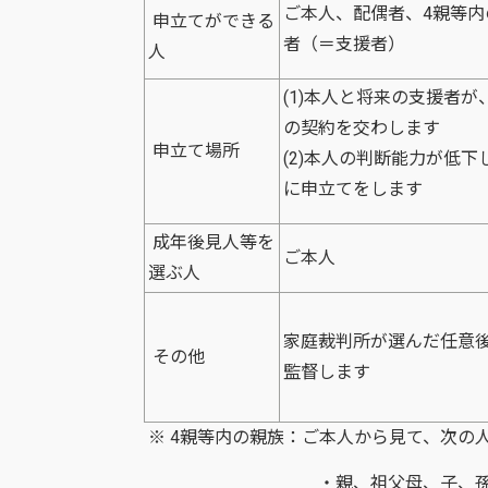
ご本人、配偶者、4親等
申立てができる
者（＝支援者）
人
(1)本人と将来の支援者
の契約を交わします
申立て場所
(2)本人の判断能力が低
に申立てをします
成年後見人等を
ご本人
選ぶ人
家庭裁判所が選んだ任意
その他
監督します
※ 4親等内の親族：ご本人から見て、次の
・親、祖父母、子、孫 ・兄