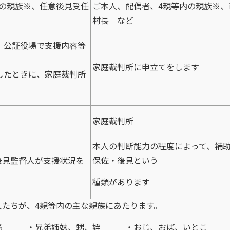
内の親族※、任意後見受任
ご本人、配偶者、4親等内の親族※、
村長 など
が、公証役場で支援内容等
家庭裁判所に申立てをします
下したときに、家庭裁判所
家庭裁判所
本人の判断能力の程度によって、補
後見監督人が支援状況を
保佐・後見という
種類があります
人たちが、4親等内の主な親族にあたります。
弟姉妹、甥、姪 ・おじ、おば、いとこ 