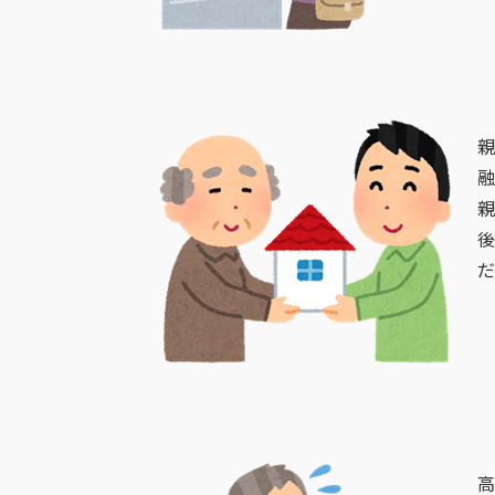
親
融
親
後
だ
高