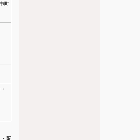
市町
助・
・配