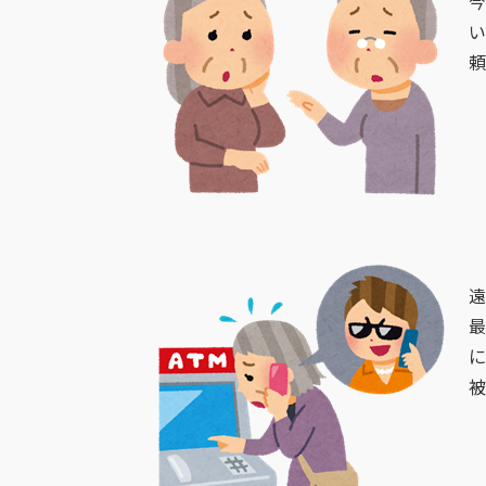
今
い
頼
遠
最
に
被