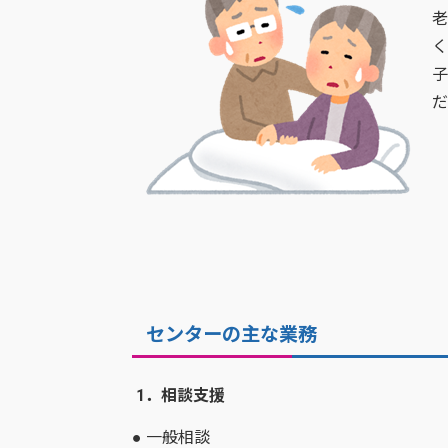
老
く
子
だ
センターの主な業務
1．相談支援
● 一般相談