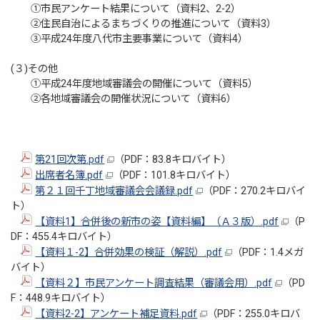
①市民アンケート結果について（資料2、2-2）
②住民自治によるまちづくりの推進について（資料3）
③平成24年度八代市主要事業について（資料4）
(３)その他
①平成24年度地域審議会の開催について（資料5）
②各地域審議会の開催状況について（資料6）
第21回次第.pdf
（PDF：83.8キロバイト）
出席者名簿.pdf
（PDF：101.8キロバイト）
第２１回千丁地域審議会会議録.pdf
（PDF：270.2キロバイ
ト）
【資料1】合併後の新市の姿【資料編】（Ａ３版）.pdf
（P
DF：455.4キロバイト）
【資料１-2】合併効果の検証（解説）.pdf
（PDF：1.4メガ
バイト）
【資料２】市民アンケート調査結果（審議会用）.pdf
（PD
F：448.9キロバイト）
【資料2-2】アンケート補足資料.pdf
（PDF：255.0キロバ