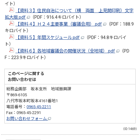
イト）
【資料３】住民自治について（横 両面 上見開印刷）文字
拡大版.pdf
（PDF：916.4キロバイト）
【資料４】Ｈ２４主要事業（審議会用）.pdf
（PDF：188.9
キロバイト）
【資料５】年間スケジュール.pdf
（PDF：94.8キロバイ
ト）
【資料６】各地域審議会の開催状況（全地域）.pdf
（PD
F：223.9キロバイト）
このページに関する
お問い合わせは
総務企画部 坂本支所 地域振興課
〒869-6105
八代市坂本町坂本4161番地1
電話番号：
0965-45-2211
Fax：0965-45-2291
お問い合わせフォーム
（ID:1469）