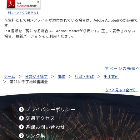
別ウィンドウで開きます
※資料としてPDFファイルが添付されている場合は、
Adobe Acrobat(R)
が必要で
す。
PDF書類をご覧になる場合は、
Adobe Reader
が必要です。正しく表示されない
場合、最新バージョンをご利用ください。
ページの先頭へ
ホーム
分類から探す
市政
行政・財政
千丁支所
第21回千丁地域審議会
もっと見る（全2件）
プライバシーポリシー
交通アクセス
各課お問い合わせ
リンク集