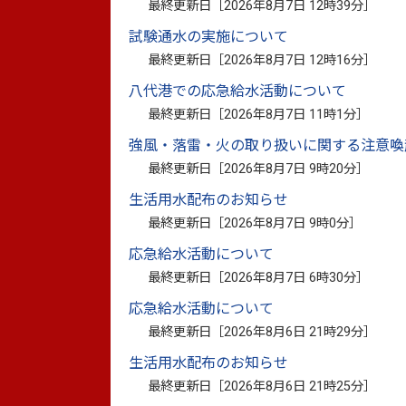
令和8年度の申請（第1
回）は令和8年4月1
最終更新日［
2026年8月7日 12時39分
］
試験通水の実施について
申請期間：
令和8年4月1日（水曜日）から令
最終更新日［
2026年8月7日 12時16分
］
八代港での応急給水活動について
最終更新日［
2026年8月7日 11時1分
］
※申請人数が募集人数を超えた場合、抽選
強風・落雷・火の取り扱いに関する注意喚
※応募人数によっては申請期間後の申請も
最終更新日［
2026年8月7日 9時20分
］
生活用水配布のお知らせ
※第2回の申請受付は11月頃に行う予定です
最終更新日［
2026年8月7日 9時0分
］
応急給水活動について
最終更新日［
2026年8月7日 6時30分
］
制度について
応急給水活動について
最終更新日［
2026年8月6日 21時29分
］
就職や社会参加を目的とする方へ免許取得
生活用水配布のお知らせ
最終更新日［
2026年8月6日 21時25分
］