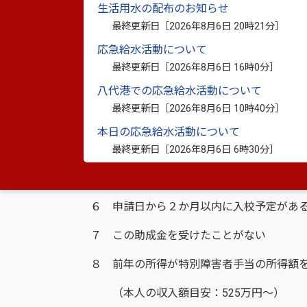
【利用できる方と助成の条件】
生活用水の配布のお知らせ
最終更新日［
2026年8月6日 20時21分
］
１ 障がい者手帳をもっている
応急給水活動について
２ 八代市の住民基本台帳に記載されてい
最終更新日［
2026年8月6日 16時0分
］
八代港での応急給水活動について
３ 社会参加や就労が目的である
最終更新日［
2026年8月6日 10時40分
］
４ 自動車の運転を禁止されていない
本日の応急給水活動について
※安全運転相談を行ってください
最終更新日［
2026年8月6日 6時30分
］
５ 自動車教習所に入校していない
６ 申請日から２か月以内に入校予定があ
７ この助成金を受けたことがない
８ 前年の所得が特別障害者手当の所得額
（本人の収入額目安：525万円～）