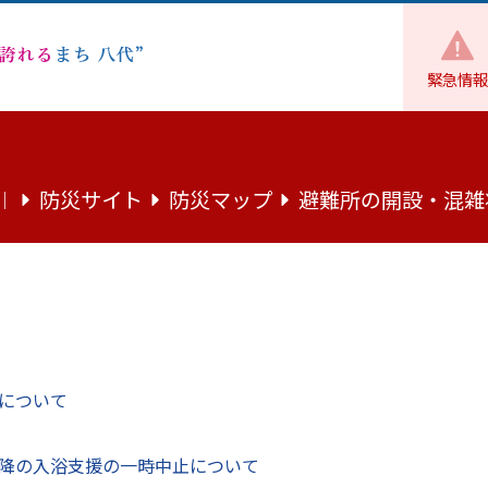
緊急情報
福祉
障がい者支援
～障がい者手帳をお持ちの方へ～ 運転免
防災サイト
防災マップ
避難所の開設・混雑
｜
ちの方へ～ 運転免許取得助成のご案
について
降の入浴支援の一時中止について