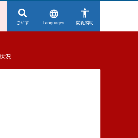
Languages
さがす
閲覧補助
許取得助成のご案内
もっと見る（全2件）
状況
重要なお知らせ
2026/08/07
【給水所情報】8月8日（土曜日）
2026/08/06
避難所開設状況
2026/08/01
避難所の再編について
2026/07/31
生活用水の配布について