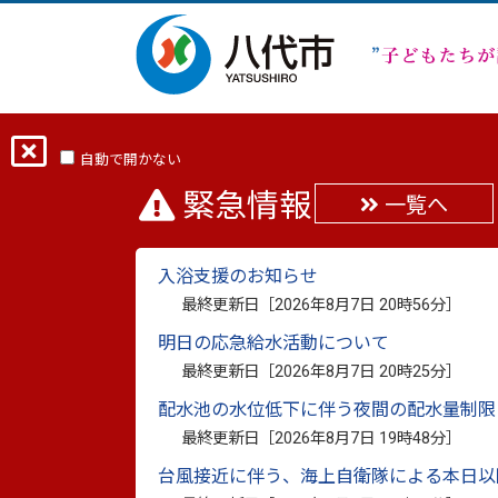
ホーム
分類から探す
健康・福祉
自動で開かない
緊急情報
一覧へ
～障がい者手帳をお持
入浴支援のお知らせ
内
最終更新日［
2026年8月7日 20時56分
］
明日の応急給水活動について
最終更新日：
2026年3月24日
印刷
最終更新日［
2026年8月7日 20時25分
］
配水池の水位低下に伴う夜間の配水量制限
申請のご案内
最終更新日［
2026年8月7日 19時48分
］
台風接近に伴う、海上自衛隊による本日以