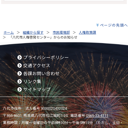
ページの先頭へ
ホーム
組織から探す
市民環境部
人権政策課
「八代市人権啓発センター」からのお知らせ
プライバシーポリシー
交通アクセス
各課お問い合わせ
リンク集
サイトマップ
八代市役所 法人番号 9000020432024
〒866-8601 熊本県八代市松江城町1-25 電話番号:
0965-33-4111
業務時間：月曜～金曜日の午前8時30分～午後5時15分 （ただし、土日・