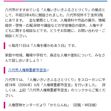
八代市がすすめている「人権いきいきふるさとづくり」の拠点と
して、平成23年4月に開設されました。八代市役所千丁支所3階
にあります。 主な業務としては、人権資料や作品の展示、情報
提供・啓発・広報,研修や講座などの学習機会の提供、人権や子
どもに関する相談などです。どうぞお気軽に、お問い合わせ・ご
相談ください。
☆毎月11日は『人権を確かめあう日』です。
家庭や地域、職場や学校で、身近な人権や差別について、みなさ
んで話し合いましょう！
八代市人権尊重都市宣言
八代市では、「人権いきいきふるさとづくり」をスローガンに平
成18年（2006年）6月「人権尊重都市宣言」を行いました。 詳
しくは、上記「八代市人権尊重都市宣言」のリンクからご覧くだ
さい。
人権啓発センターだより「かたらんね」（回覧・WEB版）