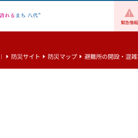
緊急情報
書第51集『八代城跡二の丸』を刊行し
防災サイト
防災マップ
避難所の開設・混雑
｜
1集『八代城跡二の丸』を刊行しました。