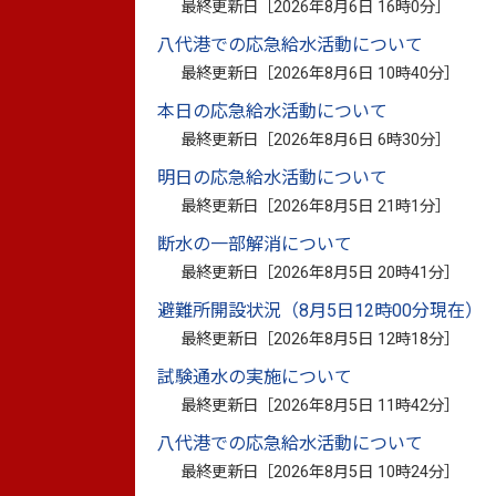
最終更新日［
2026年8月6日 16時0分
］
八代市教育委員会は、平成28年熊本地震
八代港での応急給水活動について
11月まで周知の埋蔵文化財包蔵地「八代城
最終更新日［
2026年8月6日 10時40分
］
この度、発掘調査の成果をまとめるととも
本日の応急給水活動について
発掘調査報告書を刊行しました。発掘調査報
最終更新日［
2026年8月6日 6時30分
］
本県立図書館等で見ることができます。
明日の応急給水活動について
また、市と市教育委員会は発掘調査報告書
最終更新日［
2026年8月5日 21時1分
］
震災の教訓、歴史の教訓として防災に役立て
本データはどなたでもダウンロードするこ
断水の一部解消について
1（表紙～第2章）、本文編2（第3章）、本
最終更新日［
2026年8月5日 20時41分
］
なお、本データを再配布したり、SNSで
避難所開設状況（8月5日12時00分現在）
ご連絡ください。
最終更新日［
2026年8月5日 12時18分
］
『八代城跡二の丸』本文編1
（PDF：4
試験通水の実施について
『八代城跡二の丸』本文編2
（PDF：1
最終更新日［
2026年8月5日 11時42分
］
『八代城跡二の丸』本文編3【2022031
八代港での応急給水活動について
『八代城跡二の丸』図版編
（PDF：39
最終更新日［
2026年8月5日 10時24分
］