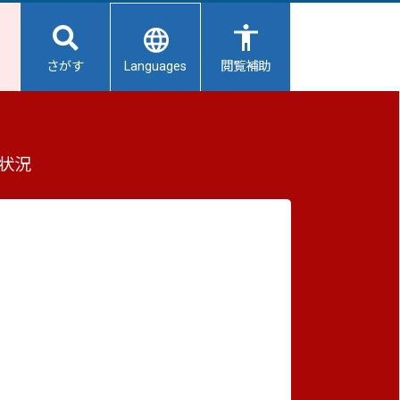
Languages
さがす
閲覧補助
重要なお知らせ
状況
2026/08/06
【給水所情報】8月7日（金曜日）
2026/08/06
避難所開設状況
2026/08/01
避難所の再編について
2026/07/31
生活用水の配布について
2026/07/31
八代市上水道の被災状況と今後の対
応について