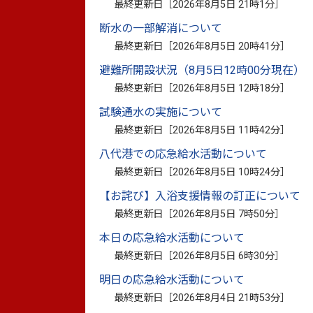
最終更新日［
2026年8月5日 21時1分
］
やつしろバリアフリーマップはこちら
（外
断水の一部解消について
最終更新日［
2026年8月5日 20時41分
］
避難所開設状況（8月5日12時00分現在）
最終更新日［
2026年8月5日 12時18分
］
やつしろバリアフリーマップ掲載
試験通水の実施について
最終更新日［
2026年8月5日 11時42分
］
対象施設
八代港での応急給水活動について
最終更新日［
2026年8月5日 10時24分
］
車いす等での利用が可能なトイレやスロー
施設、商業施設・飲食店、教育・文化施設
【お詫び】入浴支援情報の訂正について
が利用される施設
最終更新日［
2026年8月5日 7時50分
］
※射倖心をあおる施設または入場に年齢制
本日の応急給水活動について
最終更新日［
2026年8月5日 6時30分
］
明日の応急給水活動について
最終更新日［
2026年8月4日 21時53分
］
申込方法