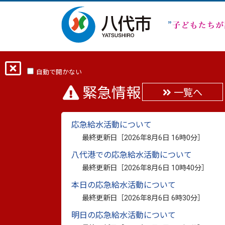
ホーム
分類から探す
健康・福祉
自動で開かない
緊急情報
一覧へ
「やつしろバリアフリ
応急給水活動について
最終更新日：
2025年10月10日
最終更新日［
2026年8月6日 16時0分
］
印刷
八代港での応急給水活動について
最終更新日［
2026年8月6日 10時40分
］
やつしろバリアフリーマッ
本日の応急給水活動について
最終更新日［
2026年8月6日 6時30分
］
市では、体が不自由な方や小さなこどもが
明日の応急給水活動について
「やつしろバリアフリーマップ」を作成し