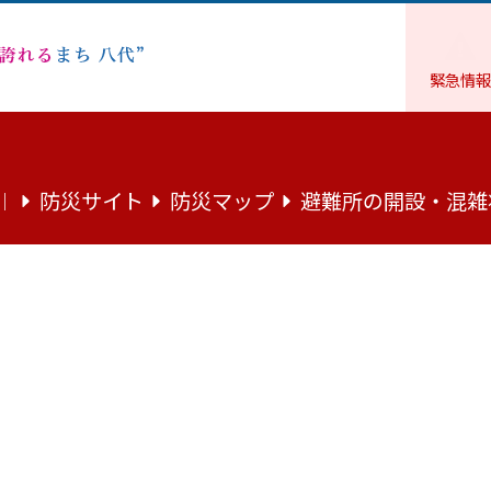
緊急情報
福祉
障がい者支援
「やつしろバリアフリーマップ」を公開し
防災サイト
防災マップ
避難所の開設・混雑
｜
ーマップ」を公開しています
プ
いる方など、多くの方が安心して外出できるための施設を紹
ています。ぜひ、お出かけの際等にご利用ください。