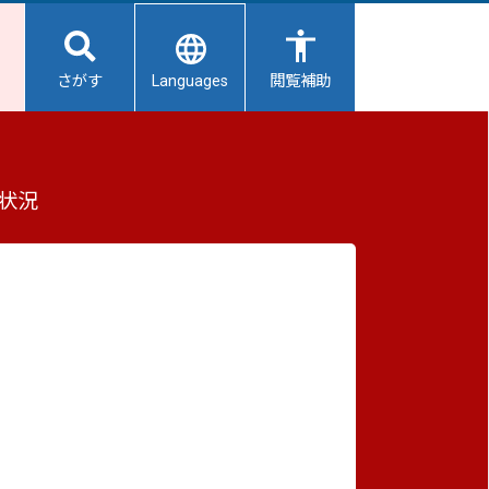
Languages
さがす
閲覧補助
ています
もっと見る（全2件）
状況
重要なお知らせ
2026/08/06
避難所開設状況
2026/08/05
【給水所情報】8月6日（木曜日）
2026/08/01
避難所の再編について
介する
2026/07/31
生活用水の配布について