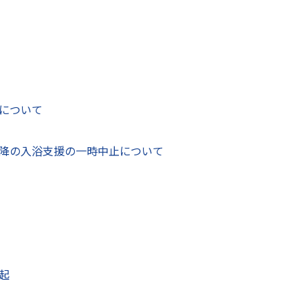
進を図るため、八代市環境基本条例の規定に基づき、令和元（2
年間を計画期間とする「第2次八代市環境基本計画」を策定しまし
が調和するまち やつしろ」とし、持続可能な地域社会の実現
、市、市民、環境活動団体および事業者の具体的な取組を掲げて
について
降の入浴支援の一時中止について
PDF：37.11メガバイト）
バイト）
起
イト）