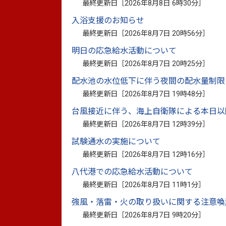
最終更新日［
2026年8月8日 6時30分
］
市では、環境施策の総合的かつ計画的な推
入浴支援のお知らせ
9）年度から令和8（2026）年度までの8
最終更新日［
2026年8月7日 20時56分
］
この計画では、目指す環境像を「人と自然
明日の応急給水活動について
めの5つの目標を掲げ、その実現に向けて
最終更新日［
2026年8月7日 20時25分
］
す。
配水池の水位低下に伴う夜間の配水量制限
最終更新日［
2026年8月7日 19時48分
］
台風接近に伴う、海上自衛隊による本日以
■全体版
最終更新日［
2026年8月7日 12時39分
］
第2次八代市環境基本計画（全体版）
（
試験通水の実施について
最終更新日［
2026年8月7日 12時16分
］
八代港での応急給水活動について
■分割版
最終更新日［
2026年8月7日 11時1分
］
第1章 基本的事項
（PDF：3.17メガ
強風・落雷・火の取り扱いに関する注意喚
最終更新日［
2026年8月7日 9時20分
］
第2章 市の現況
（PDF：7.79メガバ