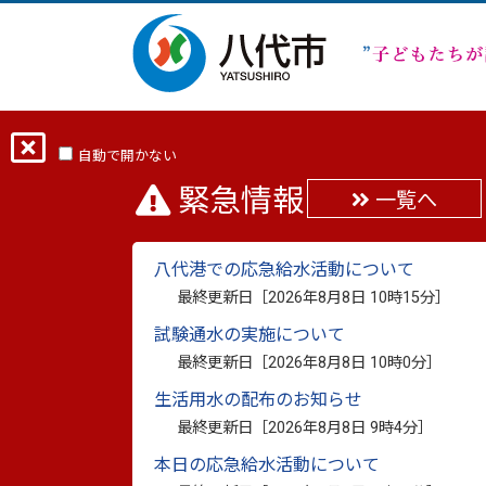
ホーム
分類から探す
くらし・手続き
自動で開かない
緊急情報
一覧へ
「第2次八代市環境基
八代港での応急給水活動について
最終更新日：
2025年12月26日
最終更新日［
2026年8月8日 10時15分
］
印刷
試験通水の実施について
最終更新日［
2026年8月8日 10時0分
］
生活用水の配布のお知らせ
「第2次八代市環境基本計画
最終更新日［
2026年8月8日 9時4分
］
本日の応急給水活動について