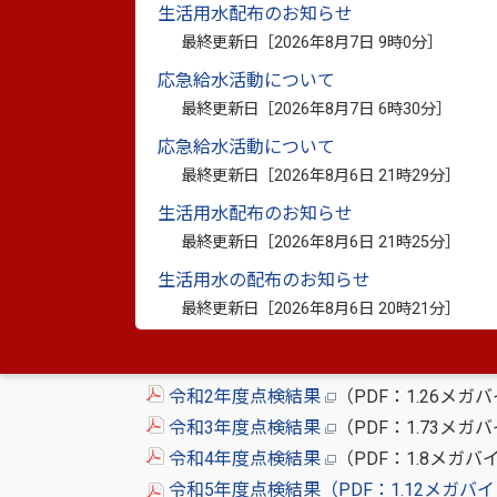
第3章 計画の目標
（PDF：3.82メガ
生活用水配布のお知らせ
第4章 具体的な取組
（PDF：17.19
最終更新日［
2026年8月7日 9時0分
］
第5章 進行管理
（PDF：539.9キロバ
応急給水活動について
参考資料
（PDF：3.45メガバイト）
最終更新日［
2026年8月7日 6時30分
］
応急給水活動について
最終更新日［
2026年8月6日 21時29分
］
生活用水配布のお知らせ
各年度における点検結果
最終更新日［
2026年8月6日 21時25分
］
生活用水の配布のお知らせ
本計画については、目標の実現に向けた業
最終更新日［
2026年8月6日 20時21分
］
価を行うこととしています。
令和元年度点検結果
（PDF：1.51メ
令和2年度点検結果
（PDF：1.26メガ
令和3年度点検結果
（PDF：1.73メガ
令和4年度点検結果
（PDF：1.8メガバ
令和5年度点検結果（PDF：1.12メガバ