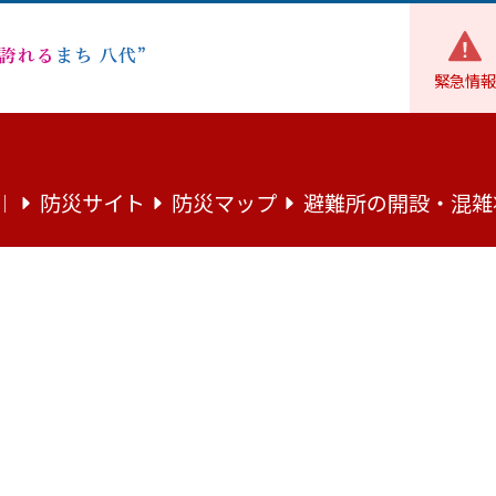
緊急情報
環境・住まい
環境
「第2次八代市環境基本計画」につい
防災サイト
防災マップ
避難所の開設・混雑
｜
本計画」について
」について