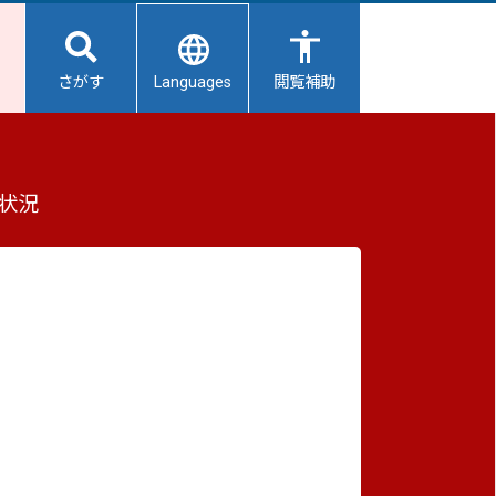
Languages
さがす
閲覧補助
て
もっと見る（全2件）
状況
重要なお知らせ
2026/08/08
避難所開設状況
2026/08/07
【給水所情報】8月8日（土曜日）
2026/08/01
避難所の再編について
2026/07/31
生活用水の配布について