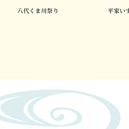
八代くま川祭り
平家い