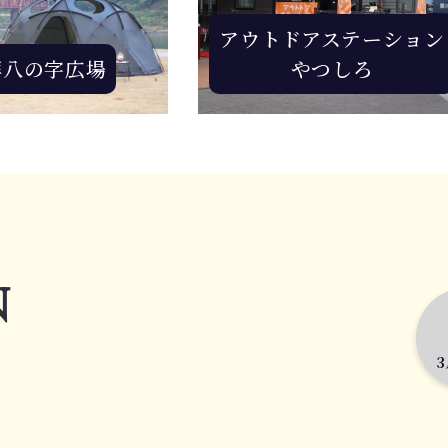
アウトドアステーション
拝八の字広場
やつしろ
N
3