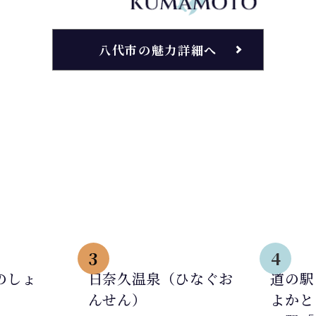
八代市の魅力詳細へ
3
4
のしょ
日奈久温泉（ひなぐお
道の駅
んせん）
よかと