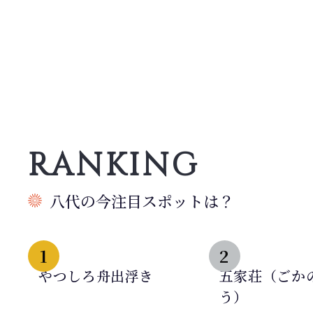
RANKING
八代の今注目スポットは？
1
2
やつしろ舟出浮き
五家荘（ごか
う）