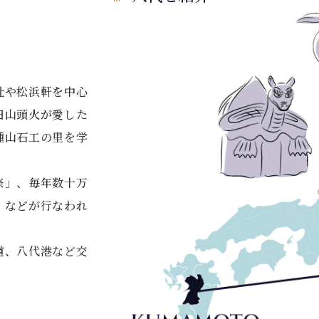
址や松浜軒を中心
田山頭火が愛した
種山石工の里を学
祭」、毎年数十万
」などが行なわれ
道、八代港など交