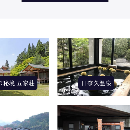
の秘境 五家荘
日奈久温泉