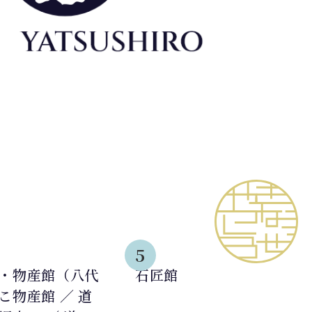
5
・物産館（八代
石匠館
こ物産館 ／ 道