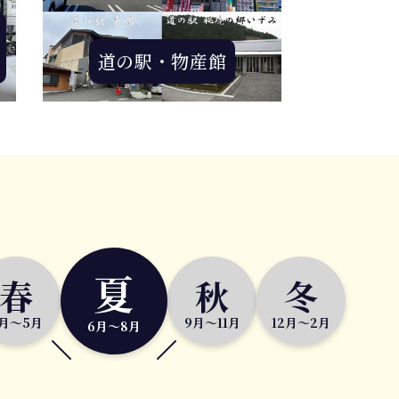
道の駅・物産館
夏
春
秋
冬
月～5月
9月～11月
12月～2月
6月～8月