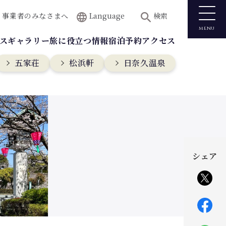
事業者のみなさまへ
Language
検索
menu
ス
ギャラリー
旅に役立つ情報
宿泊予約
アクセス
五家荘
松浜軒
日奈久温泉
シェア