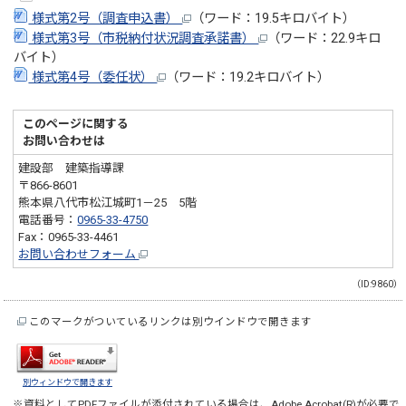
様式第2号（調査申込書）
（ワード：19.5キロバイト）
様式第3号（市税納付状況調査承諾書）
（ワード：22.9キロ
バイト）
様式第4号（委任状）
（ワード：19.2キロバイト）
このページに関する
お問い合わせは
建設部 建築指導課
〒866-8601
熊本県八代市松江城町1－25 5階
電話番号：
0965-33-4750
Fax：0965-33-4461
お問い合わせフォーム
（ID:9860）
このマークがついているリンクは別ウインドウで開きます
別ウィンドウで開きます
※資料としてPDFファイルが添付されている場合は、
Adobe Acrobat(R)
が必要で