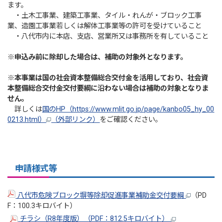
ます。
・土木工事業、建築工事業、タイル・れんが・ブロック工事
業、造園工事業若しくは解体工事業等の許可を受けていること
・八代市内に本店、支店、営業所又は事務所を有していること
※申込み前に除却した場合は、補助の対象外となります。
※本事業は国の社会資本整備総合交付金を活用しており、社会資
本整備総合交付金交付要綱に沿わない場合は補助の対象となりま
せん。
詳しくは
国のHP（https://www.mlit.go.jp/page/kanbo05_hy_00
0213.html）
（外部リンク）
をご確認ください。
申請様式等
八代市危険ブロック塀等除却促進事業補助金交付要綱
（PD
F：100.3キロバイト）
チラシ（R8年度版）（PDF：812.5キロバイト）