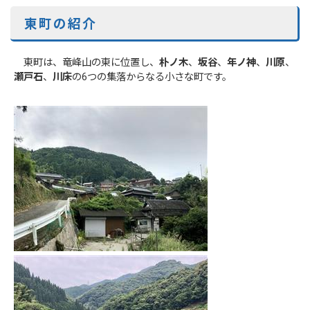
東町の紹介
東町は、竜峰山の東に位置し、
朴ノ木
、
坂谷
、
年ノ神
、
川原
、
瀬戸石
、
川床
の6つの集落からなる小さな町です。