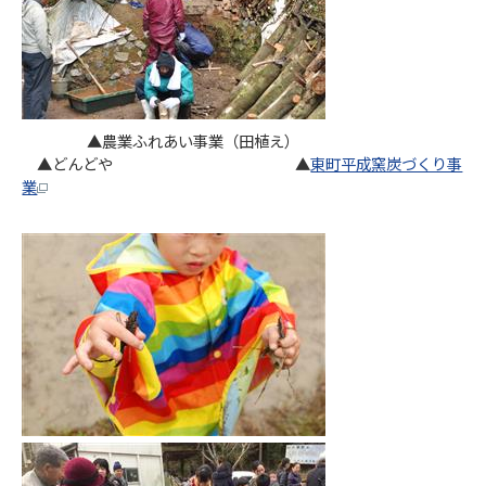
▲農業ふれあい事業（田植え）
▲どんどや ▲
東町平成窯炭づくり事
業