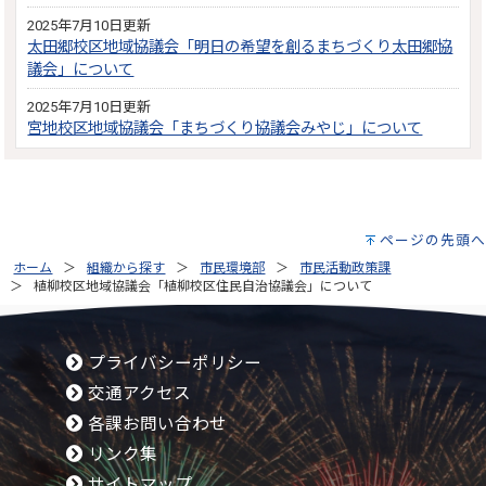
2025年7月10日更新
太田郷校区地域協議会「明日の希望を創るまちづくり太田郷協
議会」について
2025年7月10日更新
宮地校区地域協議会「まちづくり協議会みやじ」について
ページの先頭へ
ホーム
組織から探す
市民環境部
市民活動政策課
植柳校区地域協議会「植柳校区住民自治協議会」について
プライバシーポリシー
交通アクセス
各課お問い合わせ
リンク集
サイトマップ