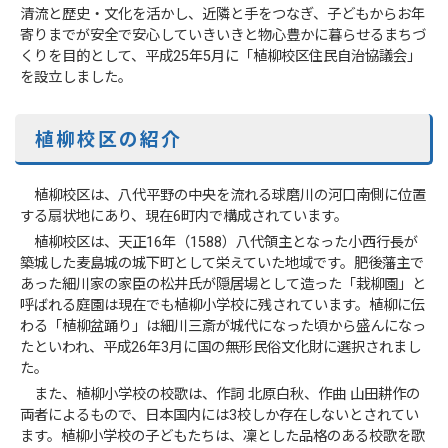
清流と歴史・文化を活かし、近隣と手をつなぎ、子どもからお年
寄りまでが安全で安心していきいきと物心豊かに暮らせるまちづ
くりを目的として、平成25年5月に「植柳校区住民自治協議会」
を設立しました。
植柳校区の紹介
植柳校区は、八代平野の中央を流れる球磨川の河口南側に位置
する扇状地にあり、現在6町内で構成されています。
植柳校区は、天正16年（1588）八代領主となった小西行長が
築城した麦島城の城下町として栄えていた地域です。肥後藩主で
あった細川家の家臣の松井氏が隠居場として造った「栽柳園」と
呼ばれる庭園は現在でも植柳小学校に残されています。植柳に伝
わる「植柳盆踊り」は細川三斎が城代になった頃から盛んになっ
たといわれ、平成26年3月に国の無形民俗文化財に選択されまし
た。
また、植柳小学校の校歌は、作詞 北原白秋、作曲 山田耕作の
両者によるもので、日本国内には3校しか存在しないとされてい
ます。植柳小学校の子どもたちは、凜とした品格のある校歌を歌