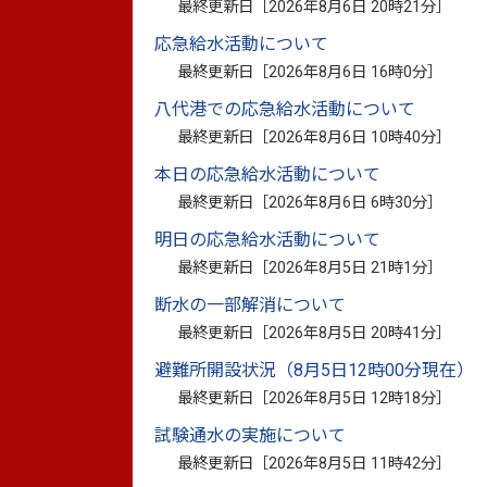
最終更新日［
2026年8月6日 20時21分
］
場所 市役所 1階 納税課 8番窓口
応急給水活動について
最終更新日［
2026年8月6日 16時0分
］
家計の見直し（生活再建）に関する相談も
しください。
八代港での応急給水活動について
最終更新日［
2026年8月6日 10時40分
］
本日の応急給水活動について
最終更新日［
2026年8月6日 6時30分
］
明日の応急給水活動について
最終更新日［
2026年8月5日 21時1分
］
断水の一部解消について
このページに関
最終更新日［
2026年8月5日 20時41分
］
お問い合わせは
避難所開設状況（8月5日12時00分現在）
最終更新日［
2026年8月5日 12時18分
］
試験通水の実施について
最終更新日［
2026年8月5日 11時42分
］