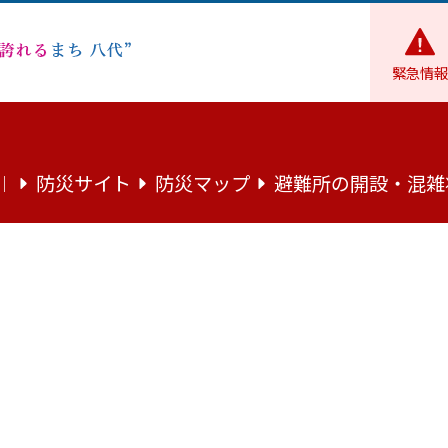
緊急情報
税金
税の納付等
夜間納税相談窓口開設のお知らせ
防災サイト
防災マップ
避難所の開設・混雑
｜
のお知らせ
注意ください。