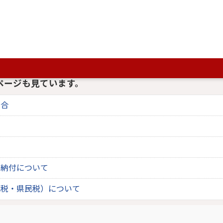
、
Adobe Acrobat(R)
が必要です。
です。正しく表示されない場合、最新バージョンをご利用ください。
ページも見ています。
場合
の納付について
民税・県民税）について