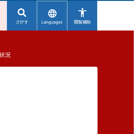
Languages
さがす
閲覧補助
もっと見る（全2件）
状況
重要なお知らせ
2026/08/06
【給水所情報】8月7日（金曜日）
2026/08/06
避難所開設状況
2026/08/01
避難所の再編について
2026/07/31
生活用水の配布について