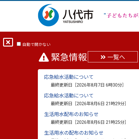
ホーム
分類から探す
くらし・手続き
自動で開かない
緊急情報
一覧へ
夜間納税相談窓口開設
応急給水活動について
最終更新日：
2024年5月24日
最終更新日［
2026年8月7日 6時30分
］
印刷
応急給水活動について
夜間納税相談窓口開設のお知らせ
最終更新日［
2026年8月6日 21時29分
］
生活用水配布のお知らせ
毎週木曜日 時間 17時15分〜19時00分
最終更新日［
2026年8月6日 21時25分
］
※休日窓口は、開設していませんのでご
生活用水の配布のお知らせ